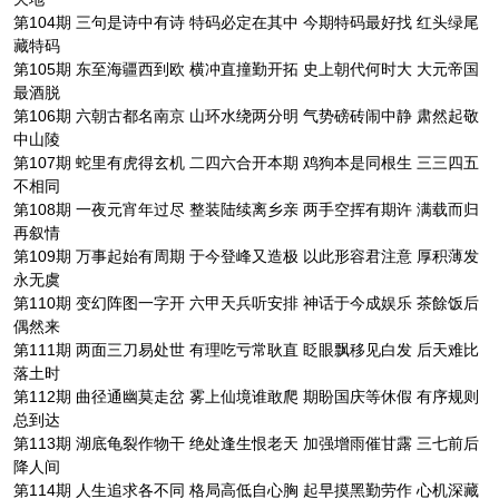
第104期 三句是诗中有诗 特码必定在其中 今期特码最好找 红头绿尾
藏特码
第105期 东至海疆西到欧 横冲直撞勤开拓 史上朝代何时大 大元帝国
最酒脱
第106期 六朝古都名南京 山环水绕两分明 气势磅砖闹中静 肃然起敬
中山陵
第107期 蛇里有虎得玄机 二四六合开本期 鸡狗本是同根生 三三四五
不相同
第108期 一夜元宵年过尽 整装陆续离乡亲 两手空挥有期许 满载而归
再叙情
第109期 万事起始有周期 于今登峰又造极 以此形容君注意 厚积薄发
永无虞
第110期 变幻阵图一字开 六甲天兵听安排 神话于今成娱乐 茶餘饭后
偶然来
第111期 两面三刀易处世 有理吃亏常耿直 眨眼飘移见白发 后天难比
落土时
第112期 曲径通幽莫走岔 雾上仙境谁敢爬 期盼国庆等休假 有序规则
总到达
第113期 湖底龟裂作物干 绝处逢生恨老天 加强增雨催甘露 三七前后
降人间
第114期 人生追求各不同 格局高低自心胸 起早摸黑勤劳作 心机深藏