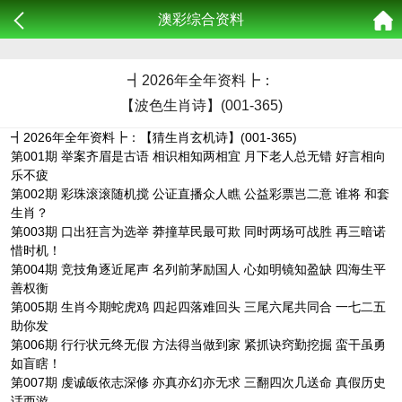
澳彩综合资料
┫
2026年全年资料┣：
【波色生肖诗】(001-365)
┫2026年全年资料┣：【猜生肖玄机诗】(001-365)
第001期 举案齐眉是古语 相识相知两相宜 月下老人总无错 好言相向
乐不疲
第002期 彩珠滚滚随机搅 公证直播众人瞧 公益彩票岂二意 谁将 和套
生肖？
第003期 口出狂言为选举 莽撞草民最可欺 同时两场可战胜 再三暗诺
惜时机！
第004期 竞技角逐近尾声 名列前茅励国人 心如明镜知盈缺 四海生平
善权衡
第005期 生肖今期蛇虎鸡 四起四落难回头 三尾六尾共同合 一七二五
助你发
第006期 行行状元终无假 方法得当做到家 紧抓诀窍勤挖掘 蛮干虽勇
如盲瞎！
第007期 虔诚皈依志深修 亦真亦幻亦无求 三翻四次几送命 真假历史
话西游