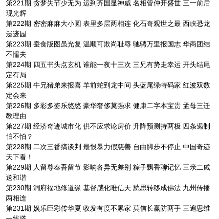
第221期 贪梦失节少无为 运到齐国显神威 名相管仲开盛世 三一前后
现光辉
第222期 密密麻麻大小圆 表里多层两相连 化石奇观世之最 西峡恐龙
遗迹园
第223期 蚕食版图虽光复 温顺可欺尚耻辱 驰骋万里报国志 华商团结
不懦夫
第224期 四五书头点玄机 谁能一夜十三次 三兄有势走幸运 开头结尾
定有局
第225期 牛兄猪弟来报喜 羊前蛇到龙中间 头蓝尾绿特码家 红波双数
定会来
第226期 多彩多姿乐悠悠 豪华奢侈莫强求 健康二字本宝贵 孟母三迁
教理由
第227期 经济奇迹城市化 供不应求论房价 升降预测持两极 四条遏制
怕不怕？
第228期 二次三番搞谈判 最恨暴力假慈善 自由脚步不停止 中国奇迹
天下看！
第229期 人留尊奉吾留节 影响各异无差别 粽子飘香聊记忆 三亲二戚
送和谐
第230期 洞府福地修道缘 基督感化唯信天 愁思转移成佛法 九州传播
两相连
第231期 娱乐巨彩传华夏 收发有度不累家 莫信长赢防两手 三遍思维
一线搭