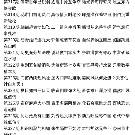
第317期 停滞百年已积弱 逐鹿中原互争夺 韬光养晦疗弊病 屹立东方
修金欧
第318期 花市门前闹哄哄 真假情人叫老公 昨是温存缠绵日 旧俗沉重
新轻松
第319期 翩翩起舞动如飞 二一组合生肖围 赌博从来善掌握 运气衰旺
常扎堆
第320期 碧野延绵连九天 郁郁葱葱草花香 自然养物互照应 蹦蹦跳跳
在山间
第321期 历史充分加法理 说到做到靠实力 争取满贯有雄心 丰富矿藏
在水域
第322期 生别五旬断消息 为嫡所逐七岁离 弃官寻母得欢聚 只看数字
猜本期
第323期 门窗两闭规风险 屋内门声动难眠 妻问风从何处进？夫答估
计自九天！
第324期 夏日如虫三伏天 咬遍四肢像火煎 豪饮难止浑身渴 偶然轻风
也值钱
第325期 密密麻麻大小圆 表里多层两相连 化石奇观世之最 西峡恐龙
遗迹园
第326期 历尽沧桑有胆赌 刘秀起义续汉书 前后呼应称帝国 名代中华
敢低估？
第327期 相识相聚与相知 来生隔世不如时 本欲豁达无争斗 奈何量小
难修持