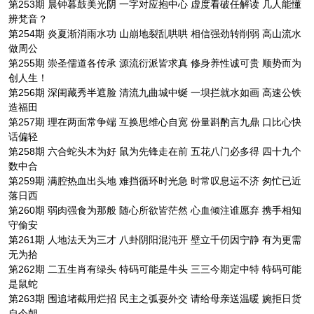
第253期 晨钟暮鼓美光阴 一字对应抱中心 虚度看破任解读 几人能懂
辨梵音？
第254期 炎夏渐消雨水功 山崩地裂乱哄哄 相信强劲转削弱 高山流水
做周公
第255期 崇圣儒道各传承 源流衍派皆求真 修身养性诚可贵 顺势而为
创人生！
第256期 深闺藏秀半遮脸 清流九曲城中蜒 一坝拦就水如画 高速公铁
造福田
第257期 理在两面常争端 互换思维心自宽 份量斟酌言九鼎 口比心快
话偏轻
第258期 六合蛇头木为好 鼠为先锋走在前 五花八门必多得 四十九个
数中合
第259期 满腔热血出头地 难挡循环时光急 时常叹息运不济 匆忙已近
落日西
第260期 弱肉强食为那般 随心所欲皆茫然 心血倾注谁愿弃 携手相知
守偷安
第261期 人地法天为三才 八卦阴阳混沌开 壁立千仞因宁静 有为更需
无为拾
第262期 二五生肖有绿头 特码可能是牛头 三三今期定中特 特码可能
是鼠蛇
第263期 围追堵截用烂招 民主之弧耍外交 请给母亲送温暖 婉拒日货
自今朝