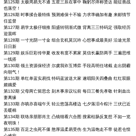
第125期 太极周易无不通 五星三辰在掌中 鞠躬尽瘁称贤达 能征善战
也落空！
第126期 时事揉合最特殊 预测难保十不输 力求準确加有趣 来邮情节
任监督
第127期 易学太极仔细推 阳盛转弱渐式微 背离三三特码定 强取经历
迎晨晖
第128期 一寸光阴一寸金 组合玄机莫沉吟 心想事成最美好 沿途光景
日日新
第129期 娱乐巨彩传华夏 收发有度不累家 莫信长赢防两手 三遍思维
一线搭
第130期 领土资源保经济 尔虞我诈互博弈 手段高明任堵截 走出阴霾
向朝气！
第131期 单红单蓝实易找 特码蓝波送大家 遂唱阳关四叠曲 红红双眼
嫦娥爱
第132期 父母两亡留思念 刻木事亲议坛前 每日三餐先孝敬 针刺血出
妻离缘
第133期 亦嗔亦喜端午天 轻云悠荡高楼边 七夕落泪今粽汁 三伏已近
丢暖棉
第134期 联络亲朋那肖主 凸镜细看六合图 搜索枯肠反复想 不如一览
夜明珠！
第135期 百足之虫死不僵 憨厚温柔易受伤 生为温饱走不带 徒惹仓惶
心难安