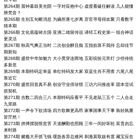
第264期 晨钟暮鼓美光阴 一字对应抱中心 虚度看破任解读 几人能懂
辨梵音？
第265期 生别五旬断消息 为嫡所逐七岁离 弃官寻母得欢聚 只看数字
猜本期
第266期 文化底蕴铸古国 亚洲二雄留传说 译经工程史第一 组合神话
更灵活
第267期 秋高气爽正当时 二次创业醉且痴 五指掐算不我待 忘却佳节
期新知
第268期 盛世中华加魅力 大小贯穿连两地 五彩缤纷元宵灯 少些传统
多新意
第269期 本期特码定单蓝 单红特码发大家 双蓝生肖不用查 六尾八尾
靠近它
第270期 盛世回首真不易 创业守业倍珍惜 三访六问推改革 固本尝试
抓契机
第271期 吉数二四合三八 本期特码应看平 不见老鼠三五个 二人合走
九里路
第272期 一声令下欲清场 四方歌舞更高昂 家事国事天下事 孰轻孰重
皆茫然！
第273期 拼搏摆脱恨贫苦 天道酬勤也照顾 三年一闰好坏轮 富贵勿忘
来时路
第274期 赌瘾大开抓飞钱 缓急各异总难闲 刺激莫取娱有度 藏宝应在