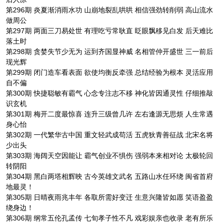
第296期 炎夏渐消雨水功 山崩地裂乱哄哄 相信强劲转削弱 高山流水
做周公
第297期 两面三刀易处世 有理吃亏常耿直 眨眼飘移见白发 后天难比
落土时
第298期 贪婪失节少无为 运到齐国显神威 名相管仲开盛世 三一前后
现光辉
第299期 闭门造车看表面 欲使均衡反牵强 总结经验为根本 灵活应用
自不偏
第300期 快捷聪敏有霸气 心念专注志不移 神化皆因通灵性 仔细推敲
识玄机
第301期 梅开二度最惊喜 连升三级曾几许 左右逢源无思烦 人生常遇
身心怡
第302期 一代繁华古中国 重文轻武成苟活 五虎狄青善征战 北宋名将
少出头
第303期 海阔天空因能让 霸气创业不惧伤 强弱本来相对论 太极轮回
转阴阳
第304期 黑白两塔相辉映 古今英雄文武名 五路山水任环绕 闽省首府
地最灵！
第305期 日晴夜雨兆丰年 各取所需好变迁 生意兴隆皆如愿 笑语盈盈
绕身边！
第306期 纲常五伦孔孟传 七旬孝子性不凡 戏彩娱亲也收录 老有所乐