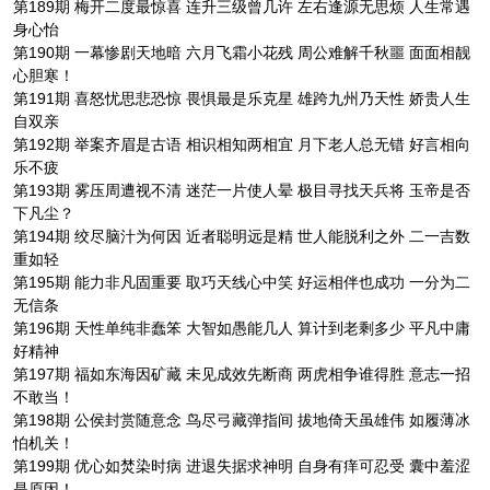
第189期 梅开二度最惊喜 连升三级曾几许 左右逢源无思烦 人生常遇
身心怡
第190期 一幕惨剧天地暗 六月飞霜小花残 周公难解千秋噩 面面相靓
心胆寒！
第191期 喜怒忧思悲恐惊 畏惧最是乐克星 雄跨九州乃天性 娇贵人生
自双亲
第192期 举案齐眉是古语 相识相知两相宜 月下老人总无错 好言相向
乐不疲
第193期 雾压周遭视不清 迷茫一片使人晕 极目寻找天兵将 玉帝是否
下凡尘？
第194期 绞尽脑汁为何因 近者聪明远是精 世人能脱利之外 二一吉数
重如轻
第195期 能力非凡固重要 取巧天线心中笑 好运相伴也成功 一分为二
无信条
第196期 天性单纯非蠢笨 大智如愚能几人 算计到老剩多少 平凡中庸
好精神
第197期 福如东海因矿藏 未见成效先断商 两虎相争谁得胜 意志一招
不敢当！
第198期 公侯封赏随意念 鸟尽弓藏弹指间 拔地倚天虽雄伟 如履薄冰
怕机关！
第199期 优心如焚染时病 进退失据求神明 自身有痒可忍受 囊中羞涩
是原因！