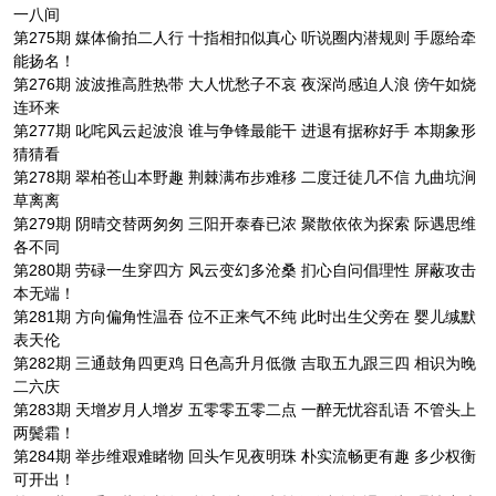
一八间
第275期 媒体偷拍二人行 十指相扣似真心 听说圈内潜规则 手愿给牵
能扬名！
第276期 波波推高胜热带 大人忧愁子不哀 夜深尚感迫人浪 傍午如烧
连环来
第277期 叱咤风云起波浪 谁与争锋最能干 进退有据称好手 本期象形
猜猜看
第278期 翠柏苍山本野趣 荆棘满布步难移 二度迁徒几不信 九曲坑涧
草离离
第279期 阴晴交替两匆匆 三阳开泰春已浓 聚散依依为探索 际遇思维
各不同
第280期 劳碌一生穿四方 风云变幻多沧桑 扪心自问倡理性 屏蔽攻击
本无端！
第281期 方向偏角性温吞 位不正来气不纯 此时出生父旁在 婴儿缄默
表天伦
第282期 三通鼓角四更鸡 日色高升月低微 吉取五九跟三四 相识为晚
二六庆
第283期 天增岁月人增岁 五零零五零二点 一醉无忧容乱语 不管头上
两鬓霜！
第284期 举步维艰难睹物 回头乍见夜明珠 朴实流畅更有趣 多少权衡
可开出！