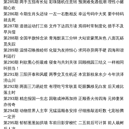
第285期 两手五指有长短 彩珠随机任意转 预测难免遇低潮 理性小赌
能心欢
第286期 今期生肖头还绿 一左一右数相反 幸运号码中大奖 要中特码
就去死
第287期 道德运动打三俗 文件下达四方读 焉得时常制度化 措手不及
早兴儒
第288期 全国半旗悼念浓 青海默哀三分钟 大站皆蒙黑灰色 八面瓦砾
觅失踪
第289期 温情召唤推睦邻 化疑为友持恒心 求同存异两手硬 四海和谐
利远行
第290期 利欲熏心拒最难 寝食与共刘关张 回顾桃园三结义 一样相同
叫担当！
第291期 三阳开泰和风暖 两季交叉生机还 本宜新枝泉水少 今年洪泽
涝山川
第292期 两面三刀易处世 有理吃亏常耿直 眨眼飘移见白发 后天难比
落土时
第293期 精忠报国一生志 因敬成神再加持 正顺香火传四海 元帅妻舅
亦传奇
第294期 动物世界人主宰 兄猛温顺各安排 仔细推敲送旺数 七彩纷腾
一定开
第295期 郁郁葱葱如拱墙 车前日影穿梭忙 二五前后可计算 前人栽树
后人凉