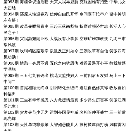
第093期 海疆争议迫眉睫 天灾人祸再威胁 克服困难有招数 中华儿女
大团结
第094期 还原人性迎春彩 信仰自由民开怀 乡间塞车忙串户 轿中神明
左右摇！
第095期 改革先驱留青史 三起三落尚坚持 折磨难损济世志 长活人心
民之子！
第096期 灾祸频繁闹亚欧 大战没有小事多 空难矿难加政变 九衢三市
常风波
第097期 坎珂崎区路艰辛 拨乱反正到如今 三朝改革有自信 笑傲四海
见功勋！
第098期 情愁一身思不透 五伦之内犹恩仇 难得常遇开心事 教我放荡
学洒脱
第099期 三五七九有码出 桃花太监找妇人 三前四后五发财 马上三下
中间二
第100期 首尾相顾无终点 阴阳转化永缠绵 道法自然修真谛 收放自如
种福田
第101期 三生有幸怀感恩 八方救援情最真 多少得失厉害事 笑傲江湖
乐此生！
第102期 贪梦失节少无为 运到齐国显神威 名相管仲开盛世 三一前后
现光辉
第103期 天性单纯非蠢笨 大智如愚能几人 拔树掀屋雨打横 风啸雷闪
天地