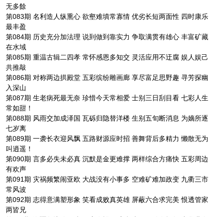
无多餘
第083期 名利造人纵熏心 欲壑难填常寡情 优劣长短两面性 四时康乐
最丰盈
第084期 历史充分加法理 说到做到靠实力 争取满贯有雄心 丰富矿藏
在水域
第085期 重温古辑二四孝 常怀感恩多知交 灵活应用不迂腐 娱人娱己
共推敲
第086期 对称两边拱殿堂 五彩缤纷雕画廊 享尽富足思野趣 寻芳探幽
入深山
第087期 生老病死最无奈 珍惜今天常相爱 士别三日刮目看 七彩人生
常如甜！
第088期 风雨交加成泽国 瓦砾归隐替洋楼 生别五旬断消息 为嫡所逐
七岁离
第089期 一袭长衣迎风飘 五路财源应时招 善舞背后多精力 懒散无为
叫逍遥！
第090期 言多必失未必真 沉默是金更难撑 两样综合方痛快 五彩周边
有欢声
第091期 灾祸频繁闹亚欧 大战没有小事多 空难矿难加政变 九衢三市
常风波
第092期 志得意满塑形象 笑看成败真英雄 屏蔽六合求完美 恨透管家
两皆兄