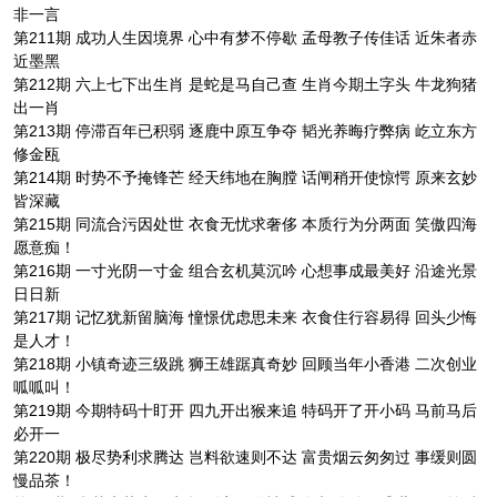
非一言
第211期 成功人生因境界 心中有梦不停歇 孟母教子传佳话 近朱者赤
近墨黑
第212期 六上七下出生肖 是蛇是马自己查 生肖今期土字头 牛龙狗猪
出一肖
第213期 停滞百年已积弱 逐鹿中原互争夺 韬光养晦疗弊病 屹立东方
修金瓯
第214期 时势不予掩锋芒 经天纬地在胸膛 话闸稍开使惊愕 原来玄妙
皆深藏
第215期 同流合污因处世 衣食无忧求奢侈 本质行为分两面 笑傲四海
愿意痴！
第216期 一寸光阴一寸金 组合玄机莫沉吟 心想事成最美好 沿途光景
日日新
第217期 记忆犹新留脑海 憧憬优虑思未来 衣食住行容易得 回头少悔
是人才！
第218期 小镇奇迹三级跳 狮王雄踞真奇妙 回顾当年小香港 二次创业
呱呱叫！
第219期 今期特码十盯开 四九开出猴来追 特码开了开小码 马前马后
必开一
第220期 极尽势利求腾达 岂料欲速则不达 富贵烟云匆匆过 事缓则圆
慢品茶！