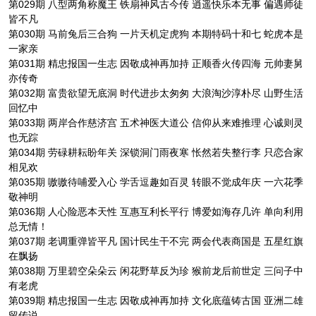
第029期 八型两角称魔王 铁扇神风古今传 逍遥快乐本无事 偏遇师徒
皆不凡
第030期 马前兔后三合狗 一片天机定虎狗 本期特码十和七 蛇虎本是
一家亲
第031期 精忠报国一生志 因敬成神再加持 正顺香火传四海 元帅妻舅
亦传奇
第032期 富贵欲望无底洞 时代进步太匆匆 大浪淘沙淳朴尽 山野生活
回忆中
第033期 两岸合作慈济宫 五术神医大道公 信仰从来难推理 心诚则灵
也无踪
第034期 劳碌耕耘盼年关 深锁洞门雨夜寒 怅然若失整行李 只恋合家
相见欢
第035期 嗷嗷待哺爱入心 学舌逗趣如百灵 转眼不觉成年庆 一六花季
敬神明
第036期 人心险恶本天性 互惠互利长平行 博爱如海存几许 单向利用
总无情！
第037期 老调重弹皆平凡 国计民生干不完 两会代表商国是 五星红旗
在飘扬
第038期 万里碧空朵朵云 闲花野草反为珍 猴前龙后前世定 三问子中
有老虎
第039期 精忠报国一生志 因敬成神再加持 文化底蕴铸古国 亚洲二雄
留传说