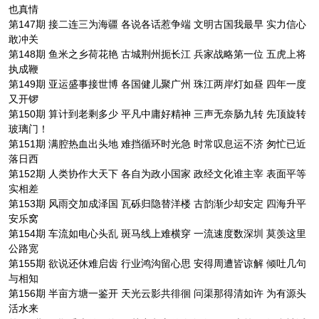
也真情
第147期 接二连三为海疆 各说各话惹争端 文明古国我最早 实力信心
敢冲关
第148期 鱼米之乡荷花艳 古城荆州扼长江 兵家战略第一位 五虎上将
执成鞭
第149期 亚运盛事接世博 各国健儿聚广州 珠江两岸灯如昼 四年一度
又开锣
第150期 算计到老剩多少 平凡中庸好精神 三声无奈肠九转 先顶旋转
玻璃门！
第151期 满腔热血出头地 难挡循环时光急 时常叹息运不济 匆忙已近
落日西
第152期 人类协作大天下 各自为政小国家 政经文化谁主宰 表面平等
实相差
第153期 风雨交加成泽国 瓦砾归隐替洋楼 古韵渐少却安定 四海升平
安乐窝
第154期 车流如电心头乱 斑马线上难横穿 一流速度数深圳 莫羡这里
公路宽
第155期 欲说还休难启齿 行业鸿沟留心思 安得周遭皆谅解 倾吐几句
与相知
第156期 半亩方塘一鉴开 天光云影共徘徊 问渠那得清如许 为有源头
活水来