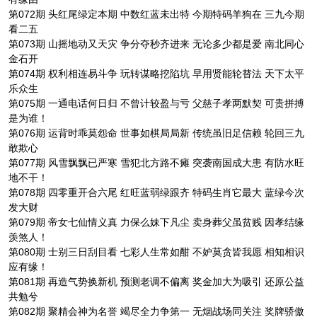
第072期 头红尾绿定本期 中数红蓝未出特 今期特码羊狗在 三九今期
看二五
第073期 山摇地动又天灾 争分夺秒齐进来 无论多少都是爱 南北同心
金石开
第074期 权利相连易斗争 玩转谋略挖陷坑 早用贤能轮替法 天下太平
乐众生
第075期 一通电话何日归 不曾计较盈与亏 父慈子孝两默契 可贵拼搏
是为谁！
第076期 运背时乖莫怨命 世事如棋局局新 传统虽旧足信赖 轮回三九
敢欺心
第077期 风雪飘飘已严寒 雪犯北方路不瘫 突袭南国成大患 有防水旺
地不干！
第078期 四零重开合六尾 红旺蓝弱绿跟齐 特码生肖它最大 蓝绿今次
发大财
第079期 帝女七仙情义真 力保么妹下凡尘 卖身葬父虽贫贱 因孝结缘
羡煞人！
第080期 士别三日刮目看 七彩人生常如酣 不妒莫贪皆我愿 相知相识
应有缘！
第081期 再造气势换新机 预测老调不偏离 奖金加大为吸引 还原公益
共勉兮
第082期 聚精会神为名誉 竭尽全力争第一 无烟战场同关注 奖牌骄傲