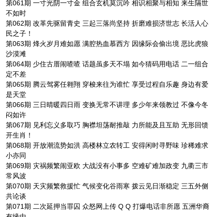
第061期 一寸光阴一寸金 组合玄机莫沉吟 相识相聚与相知 来生隔世
不如时
第062期 改革先驱留青史 三起三落尚坚持 折磨难损济世志 长活人心
民之子！
第063期 烽火岁月难如愿 满腔热血慕西方 因缘际会偷出境 恶比虎狼
沙漠滩
第064期 少住古厝闹喳喳 话题虽多天不塌 如今猜码用电话 二一组合
定不差
第065期 腾云驾雾任翱翔 穿梭来往为谁忙 享受过程自乐趣 身边有爱
是天堂
第066期 三日晴暖四日雨 变换无常不讲理 多少年来领教过 不像今冬
闷如许
第067期 见利忘义多取巧 胸襟坦荡耐推敲 力所能及且互助 无形回馈
开生肖！
第068期 开放潮流势如洪 高楼林立农转工 安得闲时寻野味 珍稀难求
小亦同
第069期 灾祸频繁闹亚欧 大战没有小事多 空难矿难加政变 九衢三市
常风波
第070期 天灾频繁救援忙 气候变化谷雨寒 拨云见日渐稳定 三五外侧
共论谈
第071期 二次延押当罪囚 众怒网上传 Q Q 打爆电话非所愿 五洲华裔
有缘由