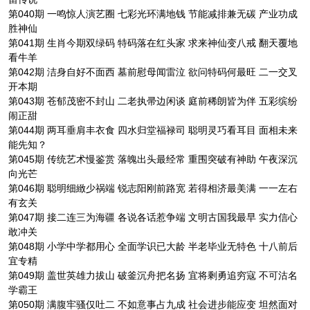
第040期 一鸣惊人演艺圈 七彩光环满地钱 节能减排兼无碳 产业功成
胜神仙
第041期 生肖今期双绿码 特码落在红头家 求来神仙变八戒 翻天覆地
看牛羊
第042期 洁身自好不面西 墓前慰母闻雷泣 欲问特码何最旺 二一交叉
开本期
第043期 苍郁茂密不封山 二老执帚边闲谈 庭前稀朗皆为伴 五彩缤纷
闹正甜
第044期 两耳垂肩丰衣食 四水归堂福禄司 聪明灵巧看耳目 面相未来
能先知？
第045期 传统艺术慢鉴赏 落魄出头最经常 重围突破有神助 午夜深沉
向光芒
第046期 聪明细緻少祸端 锐志阳刚前路宽 若得相济最美满 一一左右
有玄关
第047期 接二连三为海疆 各说各话惹争端 文明古国我最早 实力信心
敢冲关
第048期 小学中学都用心 全面学识已大龄 半老毕业无特色 十八前后
宜专精
第049期 盖世英雄力拔山 破釜沉舟把名扬 宜将剩勇追穷寇 不可沽名
学霸王
第050期 满腹牢骚仅吐二 不如意事占九成 社会进步能应变 坦然面对