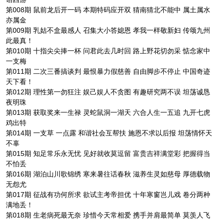
第008期 鼠前龙后开一码 本期特码应开双 猜南猜北不能中 属土属水
亦属金
第009期 乳姑不盒最感人 召集大小答媳恩 孝我一样敬新妇 传颂九州
此最真！
第010期 十指尖尖捧一杯 问君此去几时回 路上野花切勿采 惦念家中
一支梅
第011期 二次三番搞谈判 最恨暴力假慈善 自由脚步不停止 中国奇迹
天下看！
第012期 理性第一勿狂注 娱己娱人不贪图 有趣研究两不误 坦荡诚恳
夜明珠
第013期 获取奖来一生禄 灵蛇鼠洞一湖天 六合人生一五追 九开七虎
鸡出特
第014期 一支草 一点露 和谐社会互帮扶 施恩不求以后报 坦荡情怀天
不辜
第015期 知足常乐永无忧 见好就收莫逗留 富贵吉祥满堂彩 把握得当
不怕丢
第016期 湖泊山川歌锦绣 寒来暑往话春秋 滋养生灵如慈母 厚德载物
无怨尤
第017期 征战有功何所求 欲试主考帝担优 十年寒窗岂儿戏 卷分两种
满地丢！
第018期 生老病死最无奈 珍惜今天常相爱 携手并肩最简单 莫羡人飞