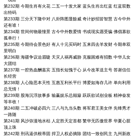
第232期 今期生肖有火花 二五一十发大家 蓝头生肖出红蓝 红蓝双数
出特码
第233期 三分天下隆中对 八卦阵图显餘威 奇计妙招皆智慧 古今中外
还有谁！
第234期 世间何物最憧景 古今中外数爱情 书或现实愿受骗 佛倡寡欲
孤单行！
第235期 今期待会景色好 有人十元买码时 五来四去羊发财 今期单双
里明白
第236期 海疆争议迫眉睫 天灾人祸再威胁 克服困难有招数 中华儿女
大团结
第237期 一腔热血酬嘉宾 五指长短愧于心 从今改革送主号 答谢信任
长经营
第238期 人心险恶本天性 互惠互利长平行 博爱如海存几许 单向利用
总无情！
第239期 股海沉浮故事多 输赢娱乐总颠簸 跃跃欲试创业板 精神奋发
等丰收！
第240期 二五冲破必四六 三八与九当头数 将军君王美女伴 先锋秀才
一路随
第241期 风沙弥漫地水枯 人定胜天定首都 繁华无匹傲世界 华夏心脏
顶上珠
第242期 刑讯逼供根蒂固 捍卫人权必摘除 团结一致创民主 九州新政