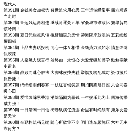
现代人
第051期 金钱美女加权势 普世追求用心思 三年运转经常事 四方顺遂
当走时
第052期 亚运残运两相连 继续角逐亮五羊 省会城市谁敢比 繁华贸易
镇岭南！
第053期 夏日凭栏凉风轻 挽臂细语总柔情 碧海隔岸鼓浪屿 五彩缤纷
耀四邻
第054期 上品夫妻话投机 同心一体互相惜 金钱势力淡如水 情意绵绵
似胶漆
第055期 人格魅力观言行 始终如一永恒心 大爱无疆加博学 勤勉奉献
史留名
第056期 战败而逃心胆怯 大脚林侯找失鞋 举旗复转配成对 疑似援兵
反告捷！
第057期 绵绵细雨倒春寒 一枝红杏锁笑颜 期扫阴霾旭日照 六合同春
暖心田
第058期 爱恨缠绵累香港 消除隔阂为赢钱 一生娱乐此为上 四海传播
威力强！
第059期 一日清闲一日仙 街巷纵横任流连 命里有时终须有 康乐友爱
是天堂
第060期 辛勤构筑稍见端 随心所欲业不专 闭门造车频施压 六神无主
靠何方？