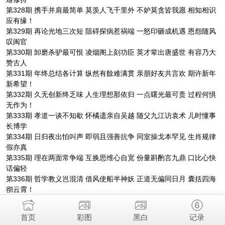
第328期 携手并肩最简单 莫羡人飞千里外 不妒莫贪皆我愿 相知相识
应有缘！
第329期 再论光地三次短 阻碍探病惹祸端 一怒印砸成机遇 恩怨随风
叹闽官
第330期 卸磨杀驴最可恨 凌烟阁上刻功臣 英才辈出唐盛世 有容乃大
赞古人
第331期 年终总结各计算 纵然有餘难满贯 亲朋好友共言欢 期许新年
新希望！
第332期 久无创新终乏味 人生理想那依归 一点曙光最可贵 过程何惧
无作为！
第333期 孝道一谈不知歇 怀橘遗亲自吴越 随父九江访袁术 儿时懂事
长博学
第334期 日归夜出怕叫声 即弱且强善抗争 同室操戈本罕见 生肖规律
假亦真
第335期 理在两面常争端 互换思维心自宽 份量斟酌言九鼎 口比心快
话偏轻
第336期 哲学教义岂混清 借风使船半神妖 正道无偏同日月 囊括四海
彻云霄！
第337期 全球变暖如温床 病菌肆虐不胜防 见利忘义结成伙 甲流威胁
更猖狂
首页
彩图
黑白
记录
第338期 金钱美女加权势 普世追求用心思 三年运转经常事 四方顺遂