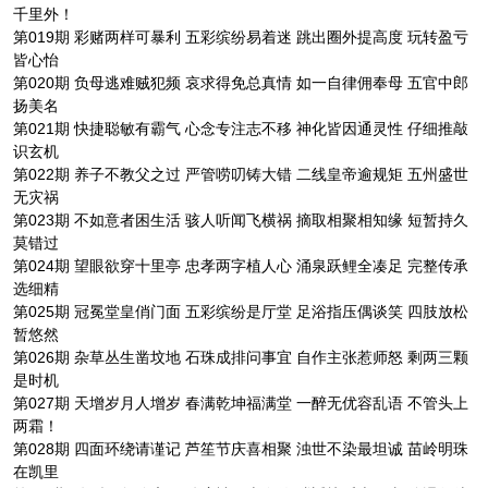
千里外！
第019期 彩赌两样可暴利 五彩缤纷易着迷 跳出圈外提高度 玩转盈亏
皆心怡
第020期 负母逃难贼犯频 哀求得免总真情 如一自律佣奉母 五官中郎
扬美名
第021期 快捷聪敏有霸气 心念专注志不移 神化皆因通灵性 仔细推敲
识玄机
第022期 养子不教父之过 严管唠叨铸大错 二线皇帝逾规矩 五州盛世
无灾祸
第023期 不如意者困生活 骇人听闻飞横祸 摘取相聚相知缘 短暂持久
莫错过
第024期 望眼欲穿十里亭 忠孝两字植人心 涌泉跃鲤全凑足 完整传承
选细精
第025期 冠冕堂皇俏门面 五彩缤纷是厅堂 足浴指压偶谈笑 四肢放松
暂悠然
第026期 杂草丛生凿坟地 石珠成排问事宜 自作主张惹师怒 剩两三颗
是时机
第027期 天增岁月人增岁 春满乾坤福满堂 一醉无优容乱语 不管头上
两霜！
第028期 四面环绕请谨记 芦笙节庆喜相聚 浊世不染最坦诚 苗岭明珠
在凯里