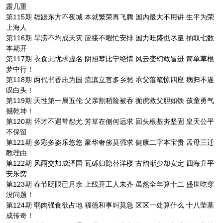
露几重
第115期 雄踞东方不夜城 本就繁荣再飞腾 国内最大不用讲 生平为荣
上海人
第116期 旱涝不均成天灾 应接不暇忙安排 国力旺盛也尽量 抽取七数
本期开
第117期 衣食无忧求虚名 阴招攀比宁绝情 风云变幻敢冒进 简单草根
梦中行！
第118期 两代书香志为国 流滇立言多乡愁 承父落笔惊四座 病归不遂
叹白头！
第119期 天性第一属五伦 父亲割稻险被吞 扼虎救父胆如铁 孩童勇气
撼乾坤！
第120期 怀才不遇常怨尤 芳草在侧何远求 回头根基夯坚固 皇天公平
不保留
第121期 多彩多姿乐悠悠 豪华奢侈莫强求 健康二字本宝贵 孟母三迁
教理由
第122期 风雨交加成泽国 瓦砾归隐替洋楼 古韵渐少却安定 四海升平
安乐窝
第123期 春节眨眼已月余 上线开工人未齐 虽然全年算十二 盛世吃穿
没问题！
第124期 弱肉强食欲占地 福德和事叫莫急 区区一处算什么 十八茔墓
成传奇！