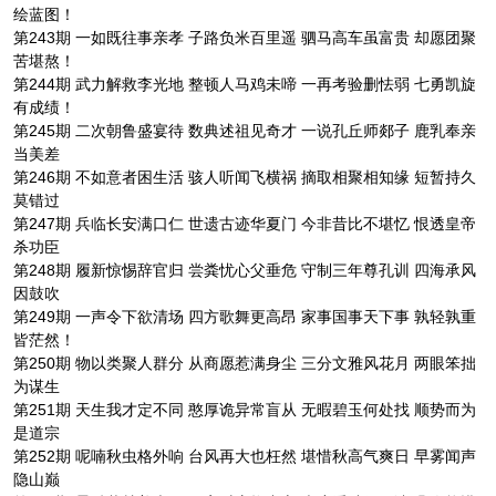
绘蓝图！
第243期 一如既往事亲孝 子路负米百里遥 驷马高车虽富贵 却愿团聚
苦堪熬！
第244期 武力解救李光地 整顿人马鸡未啼 一再考验删怯弱 七勇凯旋
有成绩！
第245期 二次朝鲁盛宴待 数典述祖见奇才 一说孔丘师郯子 鹿乳奉亲
当美差
第246期 不如意者困生活 骇人听闻飞横祸 摘取相聚相知缘 短暂持久
莫错过
第247期 兵临长安满口仁 世遗古迹华夏门 今非昔比不堪忆 恨透皇帝
杀功臣
第248期 履新惊惕辞官归 尝粪忧心父垂危 守制三年尊孔训 四海承风
因鼓吹
第249期 一声令下欲清场 四方歌舞更高昂 家事国事天下事 孰轻孰重
皆茫然！
第250期 物以类聚人群分 从商愿惹满身尘 三分文雅风花月 两眼笨拙
为谋生
第251期 天生我才定不同 憨厚诡异常盲从 无暇碧玉何处找 顺势而为
是道宗
第252期 呢喃秋虫格外响 台风再大也枉然 堪惜秋高气爽日 早雾闻声
隐山巅