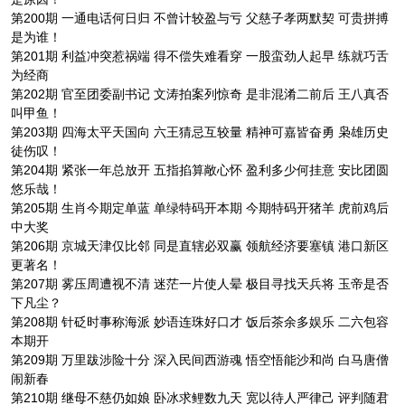
第200期 一通电话何日归 不曾计较盈与亏 父慈子孝两默契 可贵拼搏
是为谁！
第201期 利益冲突惹祸端 得不偿失难看穿 一股蛮劲人起早 练就巧舌
为经商
第202期 官至团委副书记 文涛拍案列惊奇 是非混淆二前后 王八真否
叫甲鱼！
第203期 四海太平天国向 六王猜忌互较量 精神可嘉皆奋勇 枭雄历史
徒伤叹！
第204期 紧张一年总放开 五指掐算敞心怀 盈利多少何挂意 安比团圆
悠乐哉！
第205期 生肖今期定单蓝 单绿特码开本期 今期特码开猪羊 虎前鸡后
中大奖
第206期 京城天津仅比邻 同是直辖必双赢 领航经济要塞镇 港口新区
更著名！
第207期 雾压周遭视不清 迷茫一片使人晕 极目寻找天兵将 玉帝是否
下凡尘？
第208期 针砭时事称海派 妙语连珠好口才 饭后茶余多娱乐 二六包容
本期开
第209期 万里跋涉险十分 深入民间西游魂 悟空悟能沙和尚 白马唐僧
闹新春
第210期 继母不慈仍如娘 卧冰求鲤数九天 宽以待人严律己 评判随君