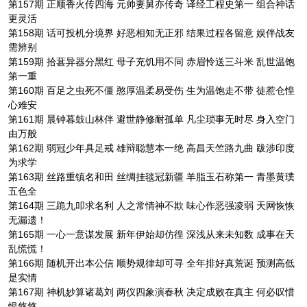
第157期 正顺香火传四海 元帅妻舅亦传奇 译经工程史第一 组合神话
更灵活
第158期 话可投机分境界 好恶相知无正邪 结果过程各留意 娱伴战友
需辨别
第159期 拾葚异器分黑红 母子充饥用不同 赤眉怜送三斗米 乱世温饱
第一重
第160期 百足之虫死不僵 憨厚温柔易受伤 生为温饱走不带 徒惹仓惶
心难安
第161期 晨钟暮鼓山林伴 避世静修耐孤单 凡尘琐事无时尽 身入空门
由万般
第162期 弱冠少年具足戒 雄辩聪慧本一绝 高昌天竺路九曲 跋涉印度
为求学
第163期 丝路重镇名和田 丝绸挂毯冠新疆 羊脂玉石称第一 青墨黄璞
五色全
第164期 三跪九叩求名利 人之常情神不欺 味心作恶强凌弱 天网恢恢
无漏遗！
第165期 一心一意谋发展 新年伊始却仿徨 深浅从来未知数 成事在天
乱慌慌！
第166期 随机开出本公信 顺势规律却可寻 全年排好真荒诞 预测高低
是实情
第167期 神机妙算诸葛刘 两仪四象演春秋 决定成败在真主 何必叹惜
恨悠悠