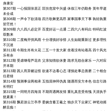
身康安
第307期 一心报国张居正 匡扶危室中兴盛 休假三年仍勤务 英年早逝
未全成
第308期 一声令下欲清场 四方歌舞更高昂 家事国事天下事 孰轻孰重
皆茫然！
第309期 六八四八必定开 百度好运一点通 二四六八有码出 特码红波
双数来
第310期 二度梅开惧风雨 十分谨慎好珍惜 人生如能重新过 更多理性
不沉迷
第311期 今期生肖有火花 二五一十发大家 坐着没有站着高 四十风光
乐有余
第312期 受虐继母芦花衣 父亲知情欲休妻 跪求无怨合家乐 一六对应
开本期
第313期 因人而异赌运怪 欲速不达看心态 谨慎处事总善磨 二十相合
任君猜
第314期 预测事业两相承 五指屈伸辩伪真 随遇而安方本色 信念引路
长明灯
第315期 一同明月四海清 不期而遇网友情 重礼真意受有愧 天涯执手
犹素素！
第316期 飘若游云兰亭序 委婉含蓄王羲之 独步天下众家汇 神笔动摇
醉且痴！