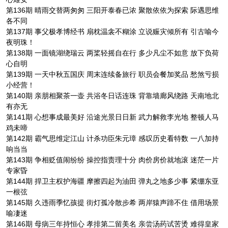
第136期 晴雨交替两匆匆 三阳开泰春已浓 聚散依依为探索 际遇思维
各不同
第137期 事父极孝博经书 扇枕温衾不糊涂 立说赈灾倾所有 引古喻今
夜明珠！
第138期 一面镜湖绕瑞云 两桨轻摇自在行 多少凡尘不如意 放下负荷
心自明
第139期 一天中秋五国庆 周末连续备旅行 职员会餐加奖品 愁煞亏损
小经营！
第140期 亲朋相聚茶一壶 共浴冬日话连珠 背靠墙廊风绕路 天南地北
有亦无
第141期 心想事成最美好 沿途光景日日新 武力解救李光地 整顿人马
鸡未啼
第142期 霸气思维定江山 计杀功臣朱元璋 感叹历史看特数 一八加持
响当当
第143期 争相贬值闹纷纷 操控指责理十分 肉价房价就地滚 迷茫一片
专家昏
第144期 捍卫主权护海疆 摩擦四起为油田 弹丸之地多少事 紧绷东亚
一根弦
第145期 久违雨季忆孩提 街灯孤冷散步希 两岸猿声蹄不住 借用场景
喻凄迷
第146期 母病三年持恒心 孝排第二留美名 亲尝汤药试苦烫 难得皇家