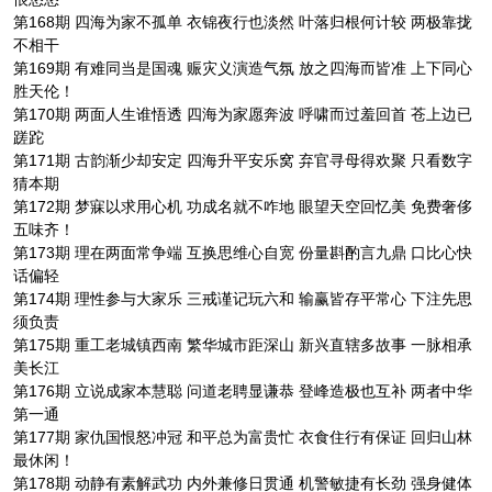
第168期 四海为家不孤单 衣锦夜行也淡然 叶落归根何计较 两极靠拢
不相干
第169期 有难同当是国魂 赈灾义演造气氛 放之四海而皆准 上下同心
胜天伦！
第170期 两面人生谁悟透 四海为家愿奔波 呼啸而过羞回首 苍上边已
蹉跎
第171期 古韵渐少却安定 四海升平安乐窝 弃官寻母得欢聚 只看数字
猜本期
第172期 梦寐以求用心机 功成名就不咋地 眼望天空回忆美 免费奢侈
五味齐！
第173期 理在两面常争端 互换思维心自宽 份量斟酌言九鼎 口比心快
话偏轻
第174期 理性参与大家乐 三戒谨记玩六和 输赢皆存平常心 下注先思
须负责
第175期 重工老城镇西南 繁华城市距深山 新兴直辖多故事 一脉相承
美长江
第176期 立说成家本慧聪 问道老聘显谦恭 登峰造极也互补 两者中华
第一通
第177期 家仇国恨怒冲冠 和平总为富贵忙 衣食住行有保证 回归山林
最休闲！
第178期 动静有素解武功 内外兼修日贯通 机警敏捷有长劲 强身健体