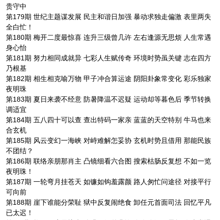
贵守中
第179期 世纪主题谋发展 民主和谐日加强 暴动求独走偏激 表里两失
全白忙！
第180期 梅开二度最惊喜 连升三级曾几许 左右逢源无思烦 人生常遇
身心怡
第181期 努力相同成就异 七彩人生赋传奇 环境时势虽关键 志在四方
乃根基
第182期 相生相克喻万物 甲子冲合算运途 阴阳卦象常变化 彩乐独家
夜明珠
第183期 夏日来袭不经意 防暑降温不迟疑 运动却等暮色后 季节转换
调适宜
第184期 五八四十可以查 查出特码一家亲 蓝蓝的天空特别 牛马也来
合玄机
第185期 风云变幻一海峡 对峙难解怎妥协 玄机时势且借用 那能民族
不团结？
第186期 联络亲朋那肖主 凸镜细看六合图 搜索枯肠反复想 不如一览
夜明珠！
第187期 一轮弯月挂苍天 如镰如钩羞露颜 路人匆忙问途径 对接平行
可向前
第188期 崖下谁能分荣耻 狱中反复闹绝食 卸任元首面司法 回忆平凡
已太迟！