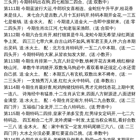
三头开) 今期特码出在狗,四七相加二四合。(送:双数中）
第111期 今期蓝波行大运,牛郎织女喜相连。金蛇狂午升平岁,桂花香
来是佳人。 来七合六是吉数,八月十五好码开,特码本期开金花,一三五
七是银钱. 送:金水火。 配：今期道人送金火,一击即中接财来。(送:零
二四头开） 今期生肖出江河,七旬老翁采渔郎,（送:合双中）
第112期 今期六合生肖开,精打细算是牛马,龙蛇今期无希望,绿红两波
争上奖。 四三三七带六来,自古山鸡不如风,将军君王美人伴,六合本期
出灵码. 送:水火土。 配：北方生肖特码开,一五二八中本期。(送:一二
四头开） 今期特码给大家,从皆欢知发大财。(送:小数开）
第113期 今期生肖排第一,九宫八卦定中数,铁树开花古来稀,桃红柳绿
映山河。 单数牛羊鸡猪开,双数兔马狗必中,看双看单还须定,心水还需
自己抓. 送:金火土。 配：本期五八有玄机,双数出来不稀奇。(送: 一
二三头开） 一支独秀万人迷,红红火火中特码。(送:单数出）
第114期 今期生肖最好查,蛇鸡狗猪找特码,秀才元帅找杏花,上期中奖
一连八。 诗海经中有猛兽,十二生肖从它来,四面八方财源进,八面进财
金满堂. 送:水火土。 配：今期生肖定南方,特码二九合数双。(送:二三
四门开） 五福临门金龙开,三二合八特码出。(送:野兽中）
第115期 今期特码二四排,皇家子弟多宝贵,红男绿女定码开,一七二六
特码边。 四五相合二七开,龙吟虎啸一时发,太监当权众将乱,看好合数
一三八 送:金木火。 配：家中有宝一定发,特码尾睇三六八。(送:二三
四门开) 大水之分没必要,要红要蓝自己挑。(送:单数中)
第116期 今期生肖出风头,老猴骑马倒着走,勤劳一生为农民,本期蓝红