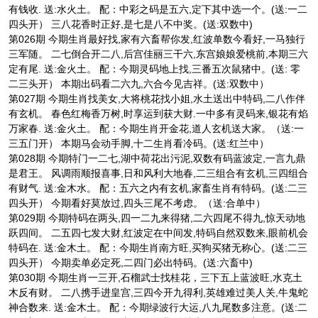
有钱收. 送:水火土。 配：中彩之码是五六,定下其中选一个。(送:一二
四头开） 三八花香时正好,是七是八不中奖。(送:双数中)
第026期 今期生肖最好找,家有六畜帮你发,红波单数今看好,一马独行
三军随。 二七倒合开二八,后宫佳丽三干六,东宫娘娘爱桃前,本期三六
定有尾. 送:金火土。 配：今期灵码地上找,三番五次鼠猪中。(送: 零
二三头开） 本期出码看二六九,六合今见吉祥。(送:双数中）
第027期 今期生肖找美女,大将桃花找小姐,水土送出中特码,二八作伴
有玄机。 春色红梅香万树,时享运到获大财.一中多有灵码来,银花有焰
万家春. 送:金火土。 配：今期生肖开金花,道人玄机送大家。（送:一
三五门开） 本期马会动手脚,十二生肖看冷码。(送:红兰中）
第028期 今期特门一二七,湖中荷花出污泥,双数有码蓝波定,一言九鼎
是君王。 风调雨顺报喜事,日和风利大地春,二三组合有玄机,三四组合
有财气. 送:金木水。 配：五六之内有玄机,家畜生肖有特码。(送:二三
四头开） 今期看好莫放过,四头三尾不考虑。（送:合单中）
第029期 今期特码在两头,四一二九来得猪,二六四尾不得九,惊天动地
跃四间。 二五四七发大财,红波定在中间发,特码自然双数来,眼前机会
特码在. 送:金木土。 配：今期生肖南方旺,买狗买猪无称心。(送:二三
四头开） 今期卖单必定死,二四门必出特码。(送:六畜中)
第030期 今期生肖一三开,石榴武士找桂花，三下五上蓝波旺,水克土
木反有财。 二八携手进皇宫,三四今开九得利,英雄难过美人关,牛鬼蛇
神合数来. 送:金木土。 配：今期绿波行大运,八九尾数多注意。(送:二