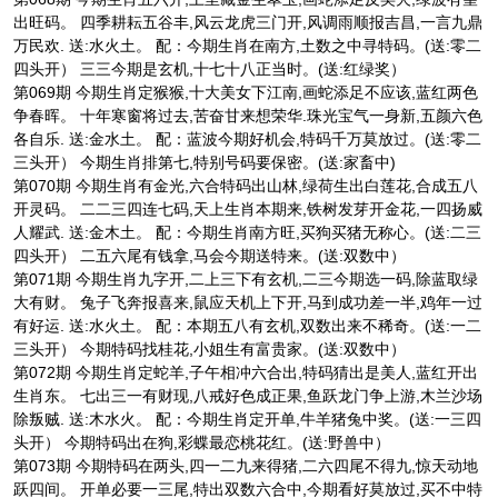
出旺码。 四季耕耘五谷丰,风云龙虎三门开,风调雨顺报吉昌,一言九鼎
万民欢. 送:水火土。 配：今期生肖在南方,土数之中寻特码。(送:零二
四头开） 三三今期是玄机,十七十八正当时。(送:红绿奖）
第069期 今期生肖定猴猴,十大美女下江南,画蛇添足不应该,蓝红两色
争春晖。 十年寒窗将过去,苦奋甘来想荣华.珠光宝气一身新,五颜六色
各自乐. 送:金水土。 配：蓝波今期好机会,特码千万莫放过。(送:零二
三头开） 今期生肖排第七,特别号码要保密。(送:家畜中)
第070期 今期生肖有金光,六合特码出山林,绿荷生出白莲花,合成五八
开灵码。 二二三四连七码,天上生肖本期来,铁树发芽开金花,一四扬威
人耀武. 送:金木土。 配：今期生肖南方旺,买狗买猪无称心。(送:二三
四头开） 二五六尾有钱拿,马会今期送特来。(送:双数中）
第071期 今期生肖九字开,二上三下有玄机,二三今期选一码,除蓝取绿
大有财。 兔子飞奔报喜来,鼠应天机上下开,马到成功差一半,鸡年一过
有好运. 送:水火土。 配：本期五八有玄机,双数出来不稀奇。(送:一二
三头开） 今期特码找桂花,小姐生有富贵家。(送:双数中）
第072期 今期生肖定蛇羊,子午相冲六合出,特码猜出是美人,蓝红开出
生肖东。 七出三一有财现,八戒好色成正果,鱼跃龙门争上游,木兰沙场
除叛贼. 送:木水火。 配：今期生肖定开单,牛羊猪兔中奖。(送:一三四
头开） 今期特码出在狗,彩蝶最恋桃花红。(送:野兽中）
第073期 今期特码在两头,四一二九来得猪,二六四尾不得九,惊天动地
跃四间。 开单必要一三尾,特出双数六合中,今期看好莫放过,买不中特