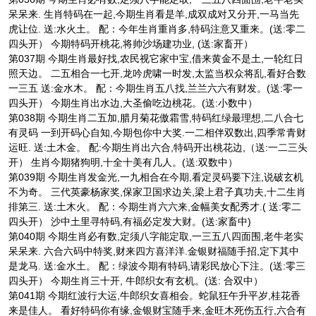
呆呆来. 生肖特码在一起,今期生肖看是羊,成双成对又分开,一马当先
虎让位. 送:水火土。 配：今年生肖重肖多,特码注意又重来。(送:零二
四头开） 今期特码开桃花,将帅沙场建功业, (送:家畜开）
第037期 今期生肖最好找,农民视它家中宝,借来黄金不是土,一轮红日
照天边。 二五相合一七开,龙吟虎啸一时发,太监当权众将乱,看好合数
一三五 送:金水木。 配：今期生肖五八找,兰兰六六有财发。(送:零一
四头开） 今期生肖出水边,大圣偷吃边桃花。(送:小数中）
第038期 今期生肖二五加,腊月菊花傲霜雪,特码红绿最理想,二八合七
有灵码 一到开码心自知,今期包你中大奖.一二相伴双数出,四季常青财
运旺. 送:土木金。 配:今期生肖出六合,特码开出桃花边,（送:一二三头
开） 生肖今期猪狗明,十全十美有几人。(送:双数中）
第039期 今期生肖发金光,一九相合在今期,看定灵码要下注,说破玄机
不为奇。 三代英豪杨家奖,保家卫国求边关,梁上君子真功夫,十二生肖
排第三. 送:土木火。 配：今期生肖六六来,金幅美女配秀才.( 送:零二
四头开） 沙中土里寻特码,有福必定发大财。(送:家畜中)
第040期 今期生肖必有数,定须八字能定取,一三五八四面围,老牛老实
呆呆来. 六合六码中特奖,财来四方喜洋洋.金银财福随手招,定下其中
是龙马. 送:金水土。 配：绿波今期有特码,请彩民放心下注。(送:零三
四头开） 今期生肖三十开, 牛郎织女有玄机。(送: 合双中）
第041期 今期红波行大运,牛郎织女喜相会。蛇鼠狂午升平岁,桂花香
来是佳人。 看好特码你有缘,金银财宝随手来,金旺木死伤五行,六合有