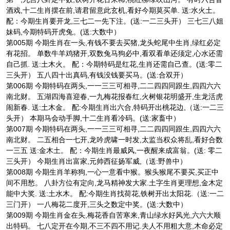
酒戏,十二生肖摆在前,请君留意此玄机,看好今期莫买单. 送:水火土。
配：今期生肖要开龙,三七二一先下注。(送:一二三头开） 三七三八姐
妹码,今期特码开虎兔。(送:大数中）
第005期 今期生肖在一头,有钱不要去买猪,龙头蛇尾中生肖,绿红必定
有花招。 单数牛羊鸡猪开,双数兔马狗必中,看双看单还须定,心水还需
自己抓. 送:土木火。 配：今期特码是红花,生肖还需自己查。(送:零二
三头开） 五八四十出真码,有钱没钱要买马。(送:合双开）
第006期 今期特码在两头,一一三三可相寻,二二四四同跟生,四四六六
南北财。 五湖四海喜迎春,一九梅花报春红,火树银花明盛开,生龙活虎
闹新春. 送:土木金。 配:今期生肖出六合,特码开出桃花边,（送:一二三
头开） 本期马会动手脚,十二生肖看冷码。(送:家畜中）
第007期 今期特码在两头,一一三三可相寻,二二四四同跟生,四四六六
南北财。 二五相合一七开,龙吟虎啸一时发,太监当权众将乱,看好合数
一三五 送:金木土。 配：今期生肖最威风,一夜醒来成富翁。(送: 零二
三头开） 今期生肖出富家,元帅西征扬军威,（送:野兽中）
第008期 今期生肖羊称狗,一心一意看中猴。猴头猴尾不要买,买正中
间不用愁。 八卦方位有定向,龙马精神发大家.土字生肖更理想,金木定
能中大奖. 送:土水木。 配:今期生肖找荷花,铁树开出太阳花.（送:一二
三门开） 一八梅花二度开,三头之数定中奖。(送:大数中）
第009期 今期生肖金在头,梅花香自苦寒来,青山绿水好风光,六六大顺
出特码。 七八定开在今期,不三不四不用记.夫人不用粗大意,木命必定