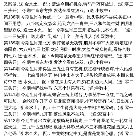
又懒做. 送:金水土。 配：蓝波今期好机会,特码千万莫放过。(送:零二
三头开） 今期生肖东方找,发达全看红波双。(送:小数中）
第138期 今期生肖羊称虎,一心一意看中猴。鼠头猴尾不要买,买正中
间不用愁。 八卦转定火炼金,论到六合一肖中,三八和气能生财,四月相
望影双双. 送:土木火。 配：今期生肖三三开,初生牛儿不怕虎。（送:
二一三头开） 送走猴年到鸡年,十全十美有几人 (送:双数中）
第139期 今期生肖定北方,狗打老鼠无功劳,腊月冬季宰大猪,特定红绿
满园春. 六八相合三七开,龙吟虎啸一时发,太监当权众将乱,看好合数
四七八 送:金木水。 配：今期猪鼠无希望,特码红绿最理想。(送:零二
四头开） 今期生肖东方找,发达全看红波双。(送:小数中）
第140期 今期生肖来得猛,三九生肖有玄机,桃红柳绿映春辉,十六姑娘
巧样妆。 一七前后并合五,将门生出有犬子,虎头蛇尾难成事,本期玄机
诗中寻 送:水火土。 配：富在深山有人知,穷在街边无人问。(送: 零二
三头开） 今期特码找牛马,东宫小姐采荷花,（送:单数中）
第141期 今期生肖牛羊马,蟾宫玉兔上瑶台,万事丛中一点红,二九之码
可以加。 金蛇狂午升平岁,辰龙回宫闻报捷,小巧玲珑有心机,日出东方
照大地. 送:金水土。 配：十二生肖是大哥,子午相冲见零码。(送:零一
二头开） 今期特码九开花,落难风凰不如鸡。（送:家畜中）
第142期 今期生肖出农家,老猴骑马倒着走,十二生肖我老大,一轮红日
照天涯。 三九千古五绝唱,叛徒大将称兄弟,不三不四桃花屋,五来六去
合七码. 送:木金火。 配：牛龙蛇狗定中奖,是虎是龙细心想。(送:零二