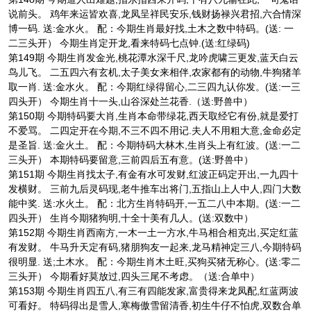
说前头。 鸡年来运皆欢喜,龙凤呈祥民安乐,钱财扬禄兴君招,六合情深
博一码. 送:金水火。 配：今期生肖最好找,土木之数中特码。(送: 一
二三头开） 今期生肖定开龙,看来特码七点钟.(送:红绿码)
第149期 今期生肖发金光,桃花潭水深千尺,龙吟虎啸三更发,蓝天白云
鸟儿飞。 二五四六有玄机,太子美女来相伴,农家都有的动物,牛狗猪羊
取一肖. 送:金水火。 配：今期红绿得留心,二三四九认你发。(送:一三
四头开） 今期生肖十一头,山谷深处兰花香.（送:野兽中）
第150期 今期特码要大肖,生肖本命带绿花,西天取经它有份,就是爱打
不爱骂。 二四定开在今期,不三不四不用记.夫人不用粗大意,金命必定
是圣旨. 送:金火土。 配：今期特码大林木,生肖头上有红波。(送:一二
三头开） 本期特码要留意,三前四后五有意。(送:野兽中）
第151期 今期生肖找太子,有金有水可发财,红波正码定开出,一九四十
发横财。 三前九后灵码现,老牛推车出将门,五指山上人中人,四门大数
能中奖. 送:水火土。 配：北方生肖特码开,一五二八中本期。(送:一二
四头开） 生肖今期猪狗明,十全十美有几人。(送:双数中）
第152期 今期生肖西南方,一木一土一方水,牛马相合相克出,买定红蓝
有发财。 牛马升天定有码,猪朋狗友一起来,龙马精神定三八,今期特码
很明显. 送;土木水。 配：今期生肖木土旺,买狗买猪无称心。(送:零二
三头开） 今期看好莫放过,四头三尾不考虑。（送:合单中）
第153期 今期生肖四五八,有三有四能发家,富贵得来龙凤配,红蓝两波
可看好。 特码得出是雪人,寒梅傲雪留清香,初生牛仔不怕虎,双数合单