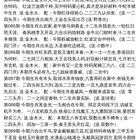
合特码。 红波兰波两个样,买中特码要心机,真才是块好材料,牛蛇羊猪
中生肖. 送:金水火。 配：今期红绿得留心,二二三九认你发。(送:一二
四头开） 今期生肖出南方,土金在头应出尽.(送:野兽出)
第085期 今期生肖出农家,老牛骑马倒着走,十二生肖我老大,一轮红日
照天涯。 春风桃李又开花,六合出码指财路.金牛出门财时来,十二生肖
本领强. 送:金木水。 配：今期权威放帖士,红波定会中特码。(送:二三
四门开） 今期生肖出水边,大圣偷吃边桃花。(送:小数中）
第086期 今期生肖旺东西,是双又逢旺木春,一木一土一方水,香港回归
为何时。 二七得三六相加,大王去找美人码,奸臣献计斩忠良,七月初七
有玄机. 送:金木火。 配：家中有宝一定发,特码尾睇三六八。(送:二三
四门开) 本期开头必有九,七八姐妹谁最威。(送:二合中)
第087期 今期生肖有木头,取得水库有钱收,六畜再旺在家中,有钱无米
能过冬。 二四当前五六到,选出二三是吉数,一言九鼎是皇帝,四六合一
先后出. 送:金木土。 配：今期生肖最威风,一夜醒来成富翁。(送: 零
二三头开） 二一之间定春秋,十二生肖最实际。(送:蓝绿奖)
第088期 今期生肖发金光,一九相合在今期。得定灵码投下注,说破玄
机不为奇。 一八玄机取九合,铁扇公主找魔王,九九重阳游江南,要想发
财买三六. 送;金木火。 配：本期五八有玄机,双数出来不稀奇.( 送:一
二四头开） 四加一三算一算,春天里头开红花。(送:双数中）
第089期 今期六合出牛马,穿金戴银戴兰花,红蓝特码有钱拿,三申五令
下圣旨 金枝玉叶最娇贵,水满金山钱满仓.头戴凤冠淤四方,彩民今期猜