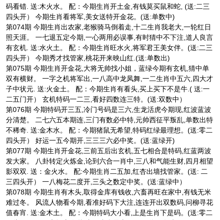
码看错. 送:木火水。 配：今期生肖开土金,有钱莫买鼠和蛇, (送:二三
四头开） 今期生肖看将军,美女送特开金花。(送:单数中)
第074期 今期生肖出农家,老猴骑马倒着走,十二生肖我老大,一轮红日
照天涯。 一七退五定今期,一心两用必误事,有时猜中不下注,道人良言
有玄机. 送:水火土。 配：今期生肖旺水火,将军君王美女伴。(送:二三
四头开） 今期秀才找管家,桃花开来映山红.(送:单数出)
第075期 今期生肖开金花,大将无帅找小姐，蓝绿今期有玄机,猜中单
双有横财。 一字之机将军出,一八高中龙凤舞,一二生肖中五六,四大才
子中状元. 送:火金土。 配：今期生肖有看头,买上买下不是牛.( 送:一
二五门开） 玄机特码一二三,看好四数连三特。(送:双数中）
第076期 今期特码开三五,冷门号码是三六,生龙活虎今期现,红波蓝波
分清楚。 二七六五本期连,三门有数必中特,元帅西征平叛乱,单数出特
不稀奇. 送:金木水。 配：今期猪鼠无希望,特码红绿最理想。(送:零二
四头开） 好运一五今期开,三三三六必中奖。(送:蓝绿开)
第077期 今期生肖开金花,三前五后出玄机,五七相合是特码,红蓝两波
发大家。 八卦转定火炼金,论到六合一肖中,三八和气能生财,四月相望
影双双. 送：金火水。 配:今期生肖二五加,红杏出墙找管家。(送: 二
三四头开） 一八梅花二度开,三头之数定中奖。(送:蓝绿中）
第078期 今期生肖有木头,取得金库有钱收,六畜再旺在家中,有钱无米
难过冬。 风流人物看今期,看准好码下大注,连连开出双数码,问柳寻花
值春宵. 送:金木土。 配：今期特码大小看,上是生肖下是码。(送:零二