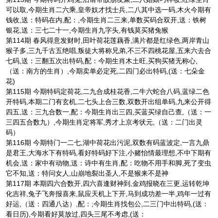
可以取,今期生肖二六乘,皇帝奴才找士兵,二八其中选一码,木火今期有
钱收,送：特码在内,配：,今期生肖二三来,单数买码合双开,送：铁树
银花,送：三七二十一,今期生肖九字头,有钱莫买猪兔猴
第114期 春风得意发财时,田叶荷花莲藕香,满片都是红绿色,两岸青山
猴子多,三九千古五绝唱,叛徒大将称兄弟,不三不四桃花屋,五来六去合
七码,送：三翻五次出特码,配：今期生肖木土旺,买狗买猪无称心,
（送：南方的生肖）,今期卖单必定死,二四门必出特码,(送：七朵金
花)
第115期 今期特码定荷花,二九合成桂花香,二牛六蛇合八码,蓝绿二色
开特码,本期二门有玄机,二七头上合三数,双数开出组单码,九来公开得
四五,送：三九合数一,配：今期生肖出三四,买蓝买绿自己查,（送：一
三四五合数九）,今期生肖定将军,秀才上京考状元,（送：二门出灵
码）
第116期 今期特门一二七,湖中荷花出污泥,双数有码蓝波定,一言九鼎
是君王,大海水下有特码,看好特码好下注,小赌怡情最理想,不中下期有
机会,送：家中有动物,送：诗中有生肖,配：吃物不用手和脚,死了变虫
它不知,送：特问女人,山崩地裂出圣人,不是猴来不是神
第117期 本期四六合数开,四六喜逢财神到,金鸡报晓在三更,运转乾坤
化吉祥,兔子飞奔报喜来,鼠应天机上下开,马到成功差一半,鸡年一过有
好运,（送：四通八达）,配：;今期生肖找包公,二三门中出特码,(送：
看日历),今期看好莫放过,四头三尾不考虑,(送：