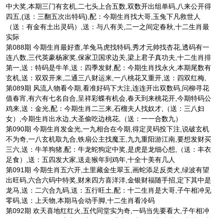
中大奖,本期三门有玄机,二七头上合五数,双数开出组单码,八来公开得
四五,(送：三翻五次出特码),配：今期生肖找大哥,玉兔下凡救世人
（送：有金有土出灵码）,送：与八有关,二一之间定春秋,十二生肖最
实际
第088期 今期生肖最好查,羊兔马虎找特码,秀才元帅找杏花,透码有一
连八数,三代英豪杨家奖,保家卫国求边关,梁上君子真功夫,十二生肖排
第一,送：特码是牛羊,送：四季发财,配：今期生肖找永火,本期尾数有
玄机,送：双双开来,二通三八财运来,一八桃花又重开,送：四双红梅,
第089期 风流人物看今期,看准好码下大注,连连开出双数码,问柳寻花
值春宵,有六有七名自合,呈祥彩蝶有机会,春天到来桃花开,今期特码公
鸡来,送：金光,配：今期生肖二三来,石榴夫人找奴才,（送：三八妇
女）,今期生肖出水边,大圣偷吃边桃花,（送：一一合数九）
第090期 今期生肖发金光,一九相合在今期,得定灵码投下注,说破玄机
不为奇,一八玄机取九合,铁扇公主找魔王,九九重阳游江南,要想发财买
三六,送：牛羊狗猪,配：牛龙蛇狗定中奖,是虎是龙细心想,（送：丰衣
足食）,送：五四发大家,送走猴年到鸡年,十全十美有几人
第091期 今期生肖五六开,土里藏金生翠玉,画蛇添足反类犬,绿波有望
出旺码,六合六码中特奖,财来四方喜洋洋,金银财福随手招,定下其中是
龙马,送：二六合九码,送：五行旺土,配：十二生肖是大哥,子午相冲见
零码,送：上天物,本期马会动手脚,十二生肖看冷码
第092期 欢天喜地红红火,五代同堂实为奇,一码当先要看大,子午相冲