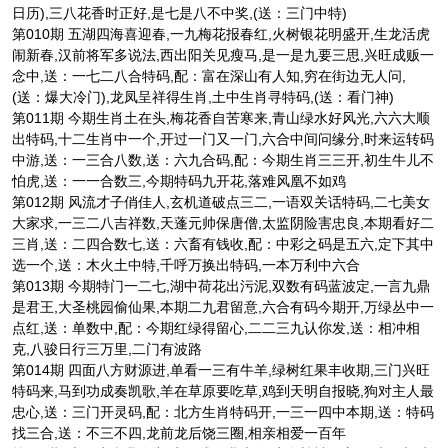
日历),三八花香时正好,是七是八不中奖,(送：三门中特)
第010期 五湖四海喜迎春,一九梅花报春红,火树银花明盛开,生龙活虎
闹新春,汉前将军多说法,西出阳关见瘦马,是一是九要三思,兴旺成贩一
念中,送：一七二八合特码,配：富在深山有人知,穷在街边无人问,
(送：爆大冷门),龙凤呈祥得生肖,土中生肖寻特码,(送：看门神)
第011期 今期生肖土在头,梅花香自苦寒来,青山绿水好风光,六六大顺
出特码,十二生肖中一个,开过一门又一门,六合中间问缘分,时来运转码
中游,送：一三合八数,送：六九合码,配：今期生肖三三开,初生牛儿不
怕虎,送：一一合数三,今期特码九开花,落难风凰不如鸡
第012期 风流才子俏佳人,玄机道破点三二,一语双关话特码,二七美女
大家求,一三二八吉祥数,天蓬元帅保唐僧,太监阴险害忠良,本期看好二
三肖,送：二四合数七,送：六畜有钱收,配：中彩之码是五六,定下其中
选一个,送：木火土中特,千呼万换出特码,一本万利中六合
第013期 今期特门一二七,湖中荷花出污泥,双数有码蓝波定,一言九鼎
是君王,大圣桃园偷仙果,本期二九君留意,六合有码今期开,万绿丛中一
点红,送：单数中,配：今期红绿得留心,二二三九认你发,送：相冲相
克,八骏日行三万里,二门有波路
第014期 四面八方财源进,单看一三有牛羊,绿树红果丰收期,三门兴旺
特码来,马到功成奏凯歌,羊在草原要吃草,鸡到天明自报晓,狗对主人最
忠心,送：三门开灵码,配：北方生肖特码开,一三一四中本期,送：特码
找三合,送：不三不四,龙前龙后饶三圈,相亲相爱一百年