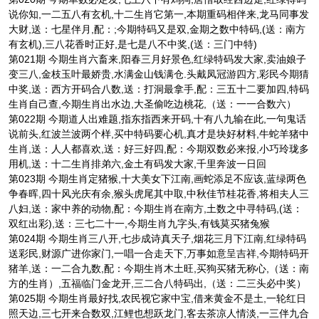
说你知,一二五八有玄机,十二生肖它第一,本期重码相伴来,龙马同事发
大财,送：七星伴月,配：;今期特码又是双,金期之数中特码,(送：南方
有玄机),三八花香时正好,是七是八不中奖,(送：三门中特)
第021期 今期生肖六畜来,阳春三月好景色,红绿特码发大家,卖油娘子
变三八,金枝玉叶最娇贵,水满金山钱满仓.头戴凤冠游四方,彩民今期猜
中奖,送：西方开码合八数,送：打洞最拿手,配：三五十二要加四,特码
生肖自己查,今期生肖出水边,大圣偷吃边桃花,（送：一一合数六）
第022期 今期道人出难题,指东指西来开码,十有八九输在此,一句鬼话
说前头,红波兰波两个样,买中特码要心机,真才是块好材料,牛蛇羊猪中
生肖,送：人人都喜欢,送：好三好四,配：今期双数必来报,小巧玲珑多
用机,送：十二生肖排弟六,金土有码发大家,千里奔波一日回
第023期 今期生肖定猪猴,十大美女下江南,画蛇添足不应该,蓝绿两色
争春晖,四十风光庆有余,猴头虎尾其中取,中秋佳节桂花香,将相夫人三
八妇,送：家中养的动物,配：今期生肖在南方,土数之中寻特码,(送：
双红出彩),送：三七二十一,今期生肖九字头,有钱莫买猪兔猴
第024期 今期生肖三八开,七步成诗真天子,烟花三月下江南,红绿特码
送彩民,财源广进你家门,一唱一合走天下,万事如意呈吉祥,今期特码开
猪羊,送：一二合九数,配：今期生肖木土旺,买狗买猪无称心,（送：南
方的生肖）,五福临门金龙开,三二合八特码出,（送：二三头必中奖）
第025期 今期生肖最好找,农民视它家中宝,借来黄金不是土,一轮红日
照天边,三七开来合数双,江鲤也想跃龙门,客去茶凉人情淡,一三伴九合