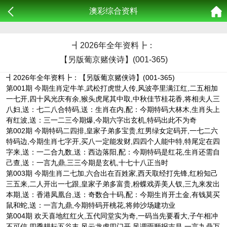
澳彩综合资料
┫
2026年全年资料┣：
【另版葡京赌侠诗】(001-365)
┫2026年全年资料┣：【另版葡京赌侠诗】(001-365)
第001期 今期生肖定牛羊,武松打虎世人传,风波亭里满江红,二五相加
一七开,四十风光庆有余,猴头虎尾其中取,中秋佳节桂花香,将相夫人三
八妇,送：七二八合特码,送：生肖在内,配：今期特码大林木,生肖头上
有红波,送：三一二三今期爆,今期六字出玄机,特码出此不为奇
第002期 今期特码二四排,皇家子弟多宝贵,红男绿女定码开,一七二六
特码边,今期生肖七字开,买八一定能发财,四四个人能中特,特尾定在四
字来,送：一二合九数,送：西边落阳,配：今期特码是红花,生肖还需自
己查,送：一言九鼎,三三今期是玄机,十七十八正当时
第003期 今期生肖二七加,六合出在百姓家,西天取经打先锋,红粉知己
三五来,二人开出一七跟,皇家子弟多富贵,粉蝶戏弄美人钗,三九来发出
本期,送：香港凤凰台,送：奇数合十码,配：今期生肖开土金,有钱莫买
鼠和蛇,送：一言九鼎,今期特码开桃花,将帅沙场建功业
第004期 欢天喜地红红火,五代同堂实为奇,一码当先要看大,子午相冲
不可信,四季耕耘五谷丰,风云龙虎四门开,风调雨顺报吉昌,一言九鼎万