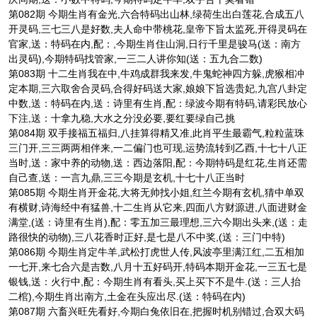
第082期 今期生肖有金光,六合特码出山林,绿荷生出白莲花,合成五八
开灵码,三七三八是好数,夫人命中带桃花,皇帝下旨太监死,开得灵码在
官家,送：特码在内,配：,今期生肖住山洞,日行千里是骏马(送：南方
出灵码),今期特码找管家,一三二人讲你知(送：五九合二数)
第083期 十二生肖我在中,牛鸡成群我来发,牛鬼蛇神四方躲,虎猴相冲
定本期,三六取舍合灵码,合得好码送大家,娘娘下旨选贵妃,九宫八卦定
中数,送：特码在内,送：诗里有生肖,配：绿波今期有特码,请彩民放心
下注,送：十拿九稳,大水之分没必要,要红要绿自己挑
第084期 双手接福五福归,八挂算得精又准,此肖平生最霸气,粒粒蓝珠
三门开,三三两两相伴来,一二偏门也可现,运势流转到乙酉,十七十八正
当时,送：家中养的动物,送：西边落阳,配：今期特码是红花,生肖还需
自己查,送：一言九鼎,三三今期是玄机,十七十八正当时
第085期 今期生肖开金花,大将无帅找小姐,红兰今期有玄机,猜中单双
有横财,诗海经中有猛兽,十二生肖从它来,四面八方财源进,八面进财金
满堂,(送：诗里有生肖),配：零五加三最理想,三六今期出头来,(送：走
路很快的动物),三八花香时正好,是七是八不中奖,(送：三门中特)
第086期 今期生肖定牛羊,武松打虎世人传,风波亭里满江红,二五相加
一七开,来七合六是吉数,八月十五好码开,特码本期开金花,一三五七是
银钱,送：火行中,配：今期生肖有看头,买上买下不是牛.(送：三人抬
二棺),今期生肖出南方,土金在头应出尽.(送：特码在内)
第087期 六畜兴旺先看好,今期白兔依旧在,把握时机别错过,合双大码