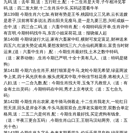
九码,送：去年 期,送：五行旺土,配：十二生肖是大哥,子午相冲见零
码,送：四二发大财,十二生肖乐中乐,买码还需看牛羊
第139期 今期生肖六七加,有财有势是王爷,桃园结义三兄弟,云长送嫂
是君子,汉前将军多说法,西出阳关见瘦马,是一是九要三思,兴旺成贩一
念中,送：四三合二码,送：六畜中特肖,配：今期特码应开单,生肖诗中
有言明,今期特码找牛马,东宫小姐采荷花,送：报哓催人起
第140期 今期绿波行大运,家有六畜家中旺,横财可发定富足,财神送来
四五六,红波失势定成局,要想发财找三六,六合仙机两重出,富贵当时财
运来,(送：六畜中生肖）,配：;今期生肖最好找,土木之数中特码,
（送：家养动物）,生肖今期已严明,十全十美有几人,（送：特码是猪
狗）
第141期 今期六合生肖开,精打细算是牛马,龙蛇今期无希望,绿蓝两波
争上奖,四十风光庆有余,猴头虎尾其中取,中秋佳节桂花香,将相夫人三
八妇,送：一二合九数,配：今期生肖找大哥,玉兔下凡救世人（送：有
金有土出灵码）,今期特码在中间,秀才上京考状元（送：五七合九
码）
第142期 今期生肖出农家,老牛骑马倒着走,十二生肖我老大,一轮红日
照天涯,回头是岸金不换,牛头马面双双合,忠厚老实最吃苦,双数合单定
格局,送：二五二六是何肖,配：今期生肖最好找,买定虎狗有钱拿,
（送：半夜三更合五码）,今期生肖山口王,王朝马汉站两旁,（送：五
光十色）
第143期 今期生肖九字头,兔来本期看四九,伯乐千里寻良驹,绿蓝两波