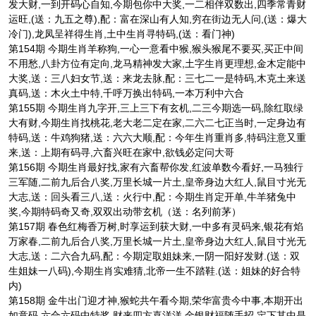
发大财,一到开码心自知,今期包你中大奖,一二相伴双数出,四季常青财
运旺,(送：九五之尊),配：富在深山有人知,穷在街边无人问,(送：爆大
冷门),龙凤呈祥得生肖,土中生肖寻特码,(送：看门神)
第154期 今期生肖羊称狗,一心一意看中猴,猴头猴尾不要买,买正中间
不用愁,八卦方位有定向,龙马精神发大家,土字生肖更理想,金木定能中
大奖,送：三八妇女节,送：来龙去脉,配：三七二一是特码,木克土来送
真码,送：木火土中特,千呼万换出特码,一本万利中六合
第155期 今期生肖九字开,三上三下有玄机,二三今期选一码,除红取绿
大有财,今期生肖找桃花,老大老二定在家,二六二七正当时,一定身边有
特码,送：牛鸡狗猪,送：六六大顺,配：今年生肖重肖多,特码注意又重
来,送：上期有码寻,六畜兴旺在家中,欲钱必定问大哥
第156期 今期生肖最好找,家有六畜帮你发,红波单数今看好,一马独行
三军随,二前九后合八奖,万里长城一片土,皇帝身边大红人,鼠目寸光无
大志,送：回头看三八,送：火行中,配：今期生肖定开单,牛羊猪兔中
奖,今期特码奇又奇,双双出动带玄机（送：名列前茅）
第157期 春色红梅香万树,时享运到获大财,一中多有灵码来,银花有焰
万家春,二前九后合八奖,万里长城一片土,皇帝身边大红人,鼠目寸光无
大志,送：二六合九码,配：今期定取姐妹来,一阴一阳好发财.(送：双
生姐妹一八码),今期生肖实难猜,北帝一生不踏鞋.(送：姐妹的好合特
内)
第158期 金牛出门迎才神,猴蛇共午看今期,荣华富贵今中事,本期开出
如意码,六合六码中特奖,财来四方喜洋洋,金银财福随手招,定下其中是