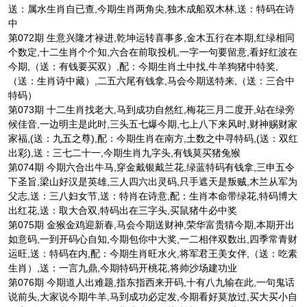
送：属水生肖自已查,今期生肖两角尖,独木成船双木林,送：特码在诗
中
第072期 生意兴隆才禄进,乾坤运转喜事多,金木五行在本期,红绿相同
个数定,十二生肖个个知,六合在前取投机,一字一句要留意,看好红波在
今期,（送：有钱要买双）,配：今期生肖土中找,牛羊狗猪中特奖,
（送：生肖诗中藏）,二五六尾有钱拿,马会今期送特来,（送：三合中
特码）
第073期 十二生肖找老大,马到成功自然红,梅花三月二度开,站在绿旁
候佳音,一边明主是此时,三头五七爆今期,七上八下来风时,财神赐财家
家福,(送：九五之尊),配：今期生肖在南方,土数之中寻特码,(送：双红
出彩),送：三七二十一,今期生肖九字头,有钱莫买猪兔猴
第074期 今期六合出牛马,穿金戴银戴兰花,绿蓝特码有钱拿,三申五令
下圣旨,梁山好汉是英雄,三人四六出灵码,只手遮天是叛贼,木兰从军为
父志,送：三八妇女节,送：特肖在诗意,配：生肖本命带绿花,特码博大
出红花,送：取大合双,特码出在三字头,买鼠猪牛必中奖
第075期 金猴金鸡迎新春,马会今期送财神,荣华富贵猜今期,本期开出
如意码,一到开码心自知,今期包你中大奖,一二相伴双数出,四季常青财
运旺,送：特码在内,配：今期生肖旺水火,将军君王美女伴,（送：吃素
生肖）,送：一言九鼎,今期特码开桃花,将帅沙场建功业
第076期 今期道人出难题,指东指西来开码,十有八九输在此,一句鬼话
说前头,大家说今期牛羊,马到成功必定发,今期看好莫放过,买大买小自