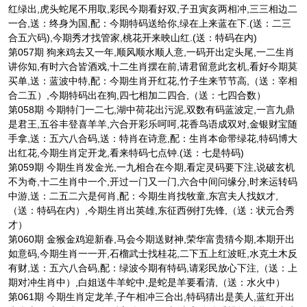
红绿出,虎头蛇尾不用取,彩民今期看好双,子丑寅亥两相冲,三三相边二
一合,送：终身为国,配：今期特码送给你,绿在上来蓝在下.(送：二三
合五六码),今期秀才找管家,桃花开来映山红.(送：特码在内)
第057期 狗来鸡去又一年,顺风顺水顺人意,一码开出定头尾,一二生肖
讲你知,有时六合皆酒戏,十二生肖摆在前,请君留意此玄机,看好今期莫
买单,送：蓝波中特,配：今期生肖开红花,竹子生来节节高,（送：宰相
合二五）,今期特码出在狗,四七相加二四合,（送：七四合数）
第058期 今期特门一二七,湖中荷花出污泥,双数有码蓝波定,一言九鼎
是君王,五谷丰登喜羊羊,六合开彩乐呵呵,花香鸟语成双对,金银财宝随
手拿,送：五六八合码,送：特肖在诗意,配：生肖本命带绿花,特码博大
出红花,今期生肖定开龙,看来特码七点钟.(送：七是特码)
第059期 今期生肖发金光,一九相合在今期,看定灵码要下注,说破玄机
不为奇,十二生肖中一个,开过一门又一门,六合中间问缘分,时来运转码
中游,送：二五二六是何肖,配：今期生肖找牧童,东宫夫人找奴才,
（送：特码在内）,今期生肖出英雄,东征西例打先锋,（送：状元合秀
才）
第060期 金猴金鸡迎新春,马会今期送财神,荣华富贵猜今期,本期开出
如意码,今期生肖一一开,石榴武士找桂花,二下五上红波旺,水克土木反
有财,送：五六八合码,配：绿波今期有特码,请彩民放心下注,（送：上
期对冲生肖中）,白姐送牛羊蛇中,是蛇是羊要看清,（送：水火中）
第061期 今期生肖定龙羊,子午相冲三合出,特码猜出是美人,蓝红开出