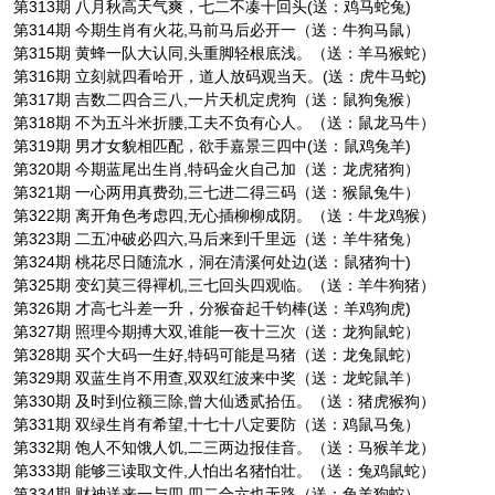
第313期 八月秋高天气爽，七二不凑十回头(送：鸡马蛇兔)
第314期 今期生肖有火花,马前马后必开一（送：牛狗马鼠）
第315期 黄蜂一队大认同,头重脚轻根底浅。（送：羊马猴蛇）
第316期 立刻就四看哈开，道人放码观当天。(送：虎牛马蛇)
第317期 吉数二四合三八,一片天机定虎狗（送：鼠狗兔猴）
第318期 不为五斗米折腰,工夫不负有心人。（送：鼠龙马牛）
第319期 男才女貌相匹配，欲手嘉景三四中(送：鼠鸡兔羊)
第320期 今期蓝尾出生肖,特码金火自己加（送：龙虎猪狗）
第321期 一心两用真费劲,三七进二得三码（送：猴鼠兔牛）
第322期 离开角色考虑四,无心插柳柳成阴。（送：牛龙鸡猴）
第323期 二五冲破必四六,马后来到千里远（送：羊牛猪兔）
第324期 桃花尽日随流水，洞在清溪何处边(送：鼠猪狗十)
第325期 变幻莫三得襌机,三七回头四观临。（送：羊牛狗猪）
第326期 才高七斗差一升，分猴奋起千钧棒(送：羊鸡狗虎)
第327期 照理今期搏大双,谁能一夜十三次（送：龙狗鼠蛇）
第328期 买个大码一生好,特码可能是马猪（送：龙兔鼠蛇）
第329期 双蓝生肖不用查,双双红波来中奖（送：龙蛇鼠羊）
第330期 及时到位额三除,曾大仙透贰拾伍。（送：猪虎猴狗）
第331期 双绿生肖有希望,十七十八定要防（送：鸡鼠马兔）
第332期 饱人不知饿人饥,二三两边报佳音。（送：马猴羊龙）
第333期 能够三读取文件,人怕出名猪怕壮。（送：兔鸡鼠蛇）
第334期 财神送来一与四,四二合六也无路（送：兔羊狗蛇）