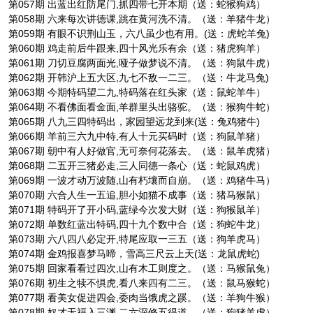
第057期 出蓝出红防尾门,抓四带七开本期（送：蛇猴狗鸡）
第058期 六来每次讲德课,跳在黄河洗不清。（送：羊猪牛龙）
第059期 有眼不识荆山玉，六八虽少也有用。(送：虎蛇羊兔)
第060期 鸡走前后牛跟来,四十风光乐有余（送：猪虎狗羊）
第061期 刀切豆腐两面光,哑子做梦说不清。（送：狗鼠牛虎）
第062期 开韩沪上五大区,九七不敌一二三。（送：牛龙马兔)
第063期 今期特码望二九,特码落在红头家（送：鼠蛇羊牛）
第064期 不看佛面看金面,羊群里头出骆驼。（送：猴狗牛蛇）
第065期 八九三四特码出，家园望远龙到来(送：兔鸡猪牛)
第066期 羊前三六九中特,有人十元买码时（送：狗鼠羊猪）
第067期 朝中有人好做官,无可奈何花落去。（送：鼠羊虎猪）
第068期 二五开三猪必走,三人同德一条心（送：蛇鼠鸡虎）
第069期 一波才动万波随,山有朽壤而自崩。（送：鸡猪牛马）
第070期 六合人生一五追,胆小如猫不成事（送：猪马猴鼠）
第071期 特码开了开小码,蓝绿今次发大财（送：狗猴鼠羊）
第072期 单数红蓝出特码,四十九个数中合（送：狗蛇牛龙）
第073期 六八四八必定开,特尾应取一三五（送：狗羊虎马）
第074期 金鸡报喜梦马啼，雪高三尺云上天(送：龙鼠虎蛇)
第075期 回家看看过四次,山有木工则度之。（送：马猴鼠兔）
第076期 初生之犊不惧虎,看八来四有二三。（送：鼠马猴蛇）
第077期 看美女促进四会,委肉当饿虎之蹊。（送：羊狗牛猴）
第078期 奴才无福入三渊,二六深修五得道。（送：狗猪羊虎）