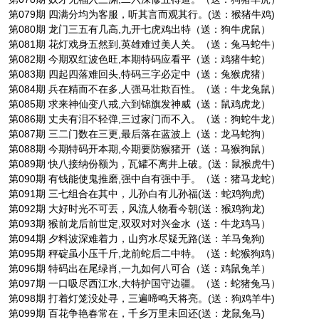
第079期 四满分均为客服，听其言而观其行。(送：猴猪牛鸡)
第080期 龙门三五有几高,九开七虎鸡出特（送：狗牛虎鼠）
第081期 花灯戏身五然到,英雄难过美人关。（送：兔马蛇牛）
第082期 今期双红波色旺,本期特码应看平（送：鸡猪牛蛇）
第083期 四起四落难回头,特码三字必定中（送：兔猴虎猪）
第084期 兵在精而不在多,人强马壮欺百性。（送：牛龙兔鼠）
第085期 求来神仙变八戒,六到锦旗发神威（送：鼠鸡虎龙）
第086期 丈夫有泪不轻弹,三过家门而不入。（送：狗蛇牛龙）
第087期 三二门数在三更,最后落在蓝波上（送：龙马蛇狗）
第088期 今期特码开本期,今期要防猴猪开（送：马猴狗鼠）
第089期 快八接纳份额为，瓦罐不离井上破。(送：鼠猴虎牛)
第090期 有钱能使鬼推磨,强中自有强中手。（送：猪马龙蛇）
第091期 三七组合在其中，儿孙白有儿孙福(送：蛇鸡狗虎)
第092期 大好时光不可丟，风流人物看今朝(送：猴鸡狗龙)
第093期 猴前龙后前世定,双双对对兴金水（送：牛龙鸡马）
第094期 夕料波深难着力，山穷水尽疑无路(送：羊马兔狗)
第095期 秤碇虽小压千斤,龙前蛇后二中特。（送：蛇猴狗鸡）
第096期 特码出在尾绿肖,一九如何八可合（送：鸡鼠兔羊）
第097期 一口吸尽西江水,大特护国守边疆。（送：蛇猪兔马）
第098期 打着灯笼没处寻，三遍啼鸣天将亮。(送：狗鸡羊牛)
第099期 百花争艳春常在，千乡万里未回还(送：龙鼠兔马)