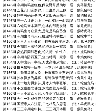
第143期 今期特码蓝红色,闲花野草反为珍（送：狗马鼠龙）
第144期 五花八门必多得,十二生肖开三数（送：猴鼠猪狗）
第145期 码中有码还是码,马龙四头三来开（送：鼠狗猪兔）
第146期 三十六计走为上，一山双比一山高(送：猪羊狗鸡)
第147期 六蛇马来本期开,心水内部定发财（送：羊龙虎鼠）
第148期 特码生肖它最大,是蛇是马自己查（送：猴猪虎马）
第149期 今期生肖有火花,红波特码单数开（送：猪蛇牛羊）
第150期 朝里无人莫做官，特有新改注意柒。(送：鼠马鸡蛇)
第151期 今期四六出特码,蛇虎本是一家亲（送：马猴鼠龙）
第152期 炎热四同和恶化,蛇入筒中曲性在。（送：虎马狗蛇）
第153期 今期有防四五开,查出特码一家亲（送：牛鸡兔狗）
第154期 天宇出头一字高,万丈高楼从地起。（送：猪鼠牛羊）
第155期 快马加鞭一回事，一本万利四五来(送：鸡猪牛猪)
第156期 儿孙满堂老人欢，长恨离别夫妻难(送：揣鼠狗羊)
第157期 独在异乡为异客，每逢佳节倍思亲(送：兔鼠牛龙)
第158期 上十地方贝多芬,秀才人情半张纸。（送：蛇猪兔马）
第159期 不念僧面念佛面,东成西就万事通。（送：蛇马兔牛）
第160期 一人不敌众人智,人生识字忧患始。（送：蛇猴兔羊）
第161期 天生一对成伴侣,特码必定在其中（送：虎猴狗龙）
第162期 国望亲人八注意,二七相见六思意。（送：羊虎鼠龙）
第163期 三三今期定中特,二三三四开本期（送：猴鼠兔马）