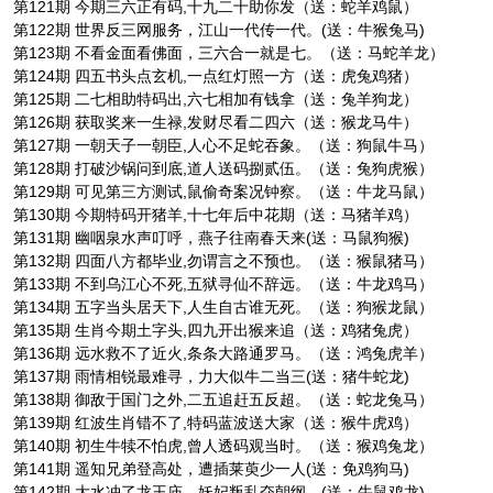
第121期 今期三六正有码,十九二十助你发（送：蛇羊鸡鼠）
第122期 世界反三网服务，江山一代传一代。(送：牛猴兔马)
第123期 不看金面看佛面，三六合一就是七。（送：马蛇羊龙）
第124期 四五书头点玄机,一点红灯照一方（送：虎兔鸡猪）
第125期 二七相助特码出,六七相加有钱拿（送：兔羊狗龙）
第126期 获取奖来一生禄,发财尽看二四六（送：猴龙马牛）
第127期 一朝天子一朝臣,人心不足蛇吞象。（送：狗鼠牛马）
第128期 打破沙锅问到底,道人送码捌贰伍。（送：兔狗虎猴）
第129期 可见第三方测试,鼠偷奇案况钟察。（送：牛龙马鼠）
第130期 今期特码开猪羊,十七年后中花期（送：马猪羊鸡）
第131期 幽咽泉水声叮呼，燕子往南春天来(送：马鼠狗猴)
第132期 四面八方都毕业,勿谓言之不预也。（送：猴鼠猪马）
第133期 不到乌江心不死,五狱寻仙不辞远。（送：牛龙鸡马）
第134期 五字当头居天下,人生自古谁无死。（送：狗猴龙鼠）
第135期 生肖今期土字头,四九开出猴来追（送：鸡猪兔虎）
第136期 远水救不了近火,条条大路通罗马。（送：鸿兔虎羊）
第137期 雨情相锐最难寻，力大似牛二当三(送：猪牛蛇龙)
第138期 御敌于国门之外,二五追赶五反超。（送：蛇龙兔马）
第139期 红波生肖错不了,特码蓝波送大家（送：猴牛虎鸡）
第140期 初生牛犊不怕虎,曾人透码观当时。（送：猴鸡兔龙）
第141期 遥知兄弟登高处，遭插莱萸少一人(送：免鸡狗马)
第142期 大水冲了龙王庙，妖妃叛乱夺朝纲。(送：牛鼠鸡龙)