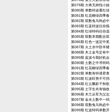
第079期 大将无帅找小姐
第080期 单数特波看红绿
第081期 红花柳绿四季春
第082期 双数兔马狗必中
第083期 红蓝特波任你拣
第084期 红绿特码任你选
第085期 双数本期配合双
第086期 红色一波定中奖
第087期 火土水中防羊猪
第088期 木土金号定有中
第089期 蓝波今期好机会
第090期 土数之中寻特码
第091期 红花柳绿四季春
第092期 单数有特请君查
第093期 红波旺势不可挡
第094期 红云飘影千秋歌
第095期 土字生肖有钱收
第096期 木兰从军为父志
第097期 金水土数中一码
第098期 双数兔马狗必中
第099期 红波特码单数开