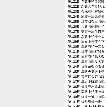
第121期 单数中特蓝绿旺
第122期 双数合单灵码现
第123期 金水相生有钱收
第124期 绿波开出几多鲜
第125期 红蓝双数出特码
第126期 大数特码帮你忙
第127期 蓝红开出生肖东
第128期 双数中特小小买
第129期 绿在上来蓝在下
第130期 单数有特一二头
第131期 红蓝特码有钱拿
第132期 绿红有特睇大数
第133期 单红特码发大家
第134期 红波单数今看好
第135期 单数今期必中奖
第136期 零三四头好特段
第137期 单人上阵猜特码
第138期 绿波开出几多鲜
第139期 双数中特蓝与红
第140期 红波一波中特码
第141期 红红绿绿一定中
第142期 小数中特红绿定