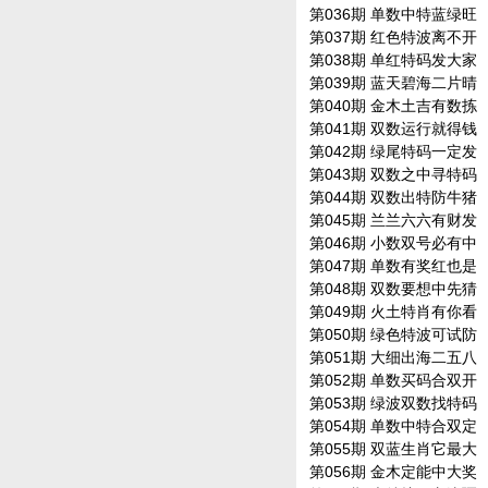
第036期 单数中特蓝绿旺
第037期 红色特波离不开
第038期 单红特码发大家
第039期 蓝天碧海二片晴
第040期 金木土吉有数拣
第041期 双数运行就得钱
第042期 绿尾特码一定发
第043期 双数之中寻特码
第044期 双数出特防牛猪
第045期 兰兰六六有财发
第046期 小数双号必有中
第047期 单数有奖红也是
第048期 双数要想中先猜
第049期 火土特肖有你看
第050期 绿色特波可试防
第051期 大细出海二五八
第052期 单数买码合双开
第053期 绿波双数找特码
第054期 单数中特合双定
第055期 双蓝生肖它最大
第056期 金木定能中大奖