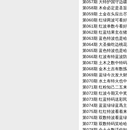
第057期 大特护国守边疆
第058期 木命必定是圣旨
第059期 土金在头应出尽
第060期 红绿两波可看好
第061期 红波单数今看好
第062期 红蓝结果玄在猪
第063期 蓝色特波也是哈
第064期 大圣偷吃边桃花
第065期 蓝色特波也是哈
第066期 红波有特蓝波防
第067期 土木之数中特码
第068期 金木土吉有数拣
第069期 蓝绿今次发大财
第070期 水土有特火也中
第071期 红粉知己二五来
第072期 红波今期又中奖
第073期 红蓝特码送彩民
第074期 蓝蓝绿绿蓝爲主
第075期 红红特波看着来
第076期 双数特波看蓝绿
第077期 双数特码笑哈哈
第078期 金土火数话你知