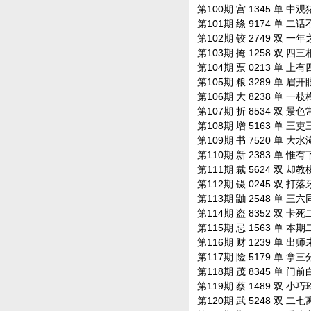
第100期 宫 1345 单 中观
第101期 绦 9174 单 二话
第102期 铰 2749 双 一年
第103期 掩 1258 双 四三
第104期 票 0213 单 上有
第105期 粮 3289 单 眉开
第106期 大 8238 单 一枝
第107期 折 8534 双 景色
第108期 增 5163 单 三吏
第109期 书 7520 单 大水
第110期 新 2383 单 惟有
第111期 裁 5624 双 却教
第112期 镊 0245 双 打落
第113期 鼬 2548 单 三六
第114期 盗 8352 双 卡死
第115期 忌 1563 单 本期
第116期 财 1239 单 出师
第117期 险 5179 单 拿三
第118期 茂 8345 单 门前
第119期 蔡 1489 双 小巧
第120期 武 5248 双 二七