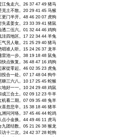
过江兔走六。26 37 47 49 猪马
受克土不散。20 29 41 45 马猴
三更门半开。48 46 20 07 虎狗
时失孟姜女。23 33 39 41 猪鼠
仙透二伍六。01 32 44 46 鸡狗
低洼四地区。17 22 34 44 羊兔
正气另人敬。21 25 29 40 猪马
绝唱谁人听。15 24 26 37 龙羊
越雷池一步。38 19 18 48 鼠兔
四快点恢复。36 48 47 16 鸡狗
起家從零起。46 02 35 23 虎兔
相投合一处。07 17 48 04 狗牛
尾睇三六八。10 17 25 45 蛇猴
大地好一一。10 24 29 48 鸡鼠
和成三合土。02 09 12 23 牛羊
玄机看二期。07 09 35 48 兔羊
欢喜忽悲辛。15 38 18 46 猪羊
九洲问河络。37 45 46 44 蛇鸡
八点小金换。44 49 46 11 虎马
合九团结数。05 21 26 38 猴龙
采访十二次。24 42 37 28 蛇狗