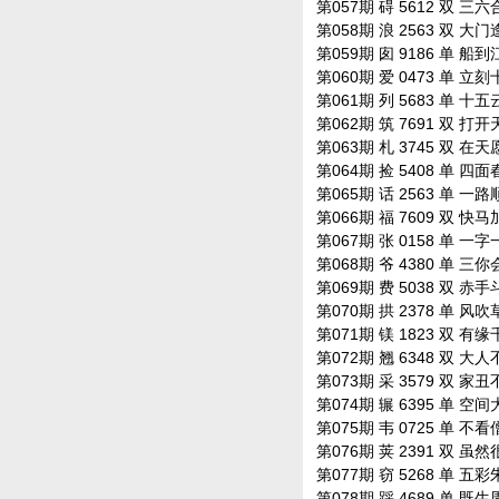
第057期 碍 5612 双 三六
第058期 浪 2563 双 大门
第059期 囱 9186 单 船到
第060期 爱 0473 单 立刻
第061期 列 5683 单 十五
第062期 筑 7691 双 打开
第063期 札 3745 双 在天
第064期 捡 5408 单 四面
第065期 话 2563 单 一路
第066期 福 7609 双 快马
第067期 张 0158 单 一字
第068期 爷 4380 单 三你
第069期 费 5038 双 赤手
第070期 拱 2378 单 风吹
第071期 镁 1823 双 有缘
第072期 翘 6348 双 大人
第073期 采 3579 双 家丑
第074期 辗 6395 单 空间
第075期 韦 0725 单 不看
第076期 荚 2391 双 虽然
第077期 窃 5268 单 五彩
第078期 踩 4689 单 既生