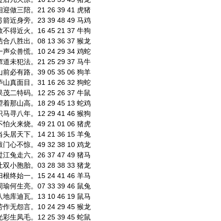
相迎做三陪。21 26 39 41 虎猪
弓箭近身旁。23 39 48 49 马鸡
救不得近火。16 45 21 37 牛狗
结合八胜出。08 13 36 37 猴龙
一声众兽慌。10 24 29 34 鸡蛇
窜道未犯法。21 25 29 37 马牛
山前必有路。39 05 35 06 狗羊
庐山真面目。31 16 26 32 狗蛇
果茂二特码。12 25 26 37 牛鼠
望着那山高。18 29 45 13 蛇鸡
识马寻八年。12 29 41 46 猴狗
不怕火来烧。49 21 01 06 猪虎
当头居天下。14 21 36 15 羊兔
敲门心不惊。49 32 38 10 鸡龙
过江兔走六。26 37 47 49 猪马
让双小胞胎。03 28 38 33 猪龙
归根终始一。15 24 41 46 羊马
周瑜何生亮。07 33 39 46 鼠兔
八地库迪瓦。13 10 46 19 鼠马
劳作无怨言。10 24 29 45 猴龙
光彩生凤毛。12 25 39 45 蛇鼠