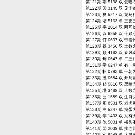
第121期 期 5138 双 爱咬
第122期 阅 3145 双 见十
第123期 夏 5217 双 龙马
第124期 增 5163 单 三吏
第125期 字 2014 双 两耳
第126期 叹 6358 双 十赌
第127期 订 0637 双 带着
第128期 踩 3456 双 土数
第129期 顾 4182 双 春风
第130期 烁 0647 单 二三
第131期 举 6247 单 有一
第132期 帜 0793 单 一朝
第133期 没 0684 双 开局
第134期 贴 5610 双 黑暗
第135期 堪 3489 双 土数
第136期 公 1589 双 生肖
第137期 图 8531 双 老虎
第138期 曲 5247 单 捣蛋
第139期 孪 1403 双 别有
第140期 伦 5031 单 摇头
第141期 闻 2039 单 接连
第142期 军 6248 单 大暑