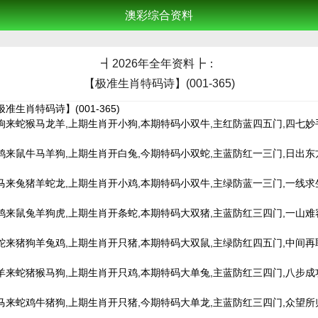
澳彩综合资料
┫
2026年全年资料┣：
【极准生肖特码诗】(001-365)
准生肖特码诗】(001-365)
,狗来蛇猴马龙羊,上期生肖开小狗,本期特码小双牛,主红防蓝四五门,四七妙手五
,鸡来鼠牛马羊狗,上期生肖开白兔,今期特码小双蛇,主蓝防红一三门,日出东方照
,马来兔猪羊蛇龙,上期生肖开小鸡,本期特码小双牛,主绿防蓝一三门,一线求生也
,鸡来鼠兔羊狗虎,上期生肖开条蛇,本期特码大双猪,主蓝防红三四门,一山难容有
,蛇来猪狗羊兔鸡,上期生肖开只猪,本期特码大双鼠,主绿防红四五门,中间再取一
,羊来蛇猪猴马狗,上期生肖开只鸡,本期特码大单兔,主蓝防红三四门,八步成功当
,马来蛇鸡牛猪狗,上期生肖开只猪,今期特码大单龙,主蓝防红三四门,众望所归出