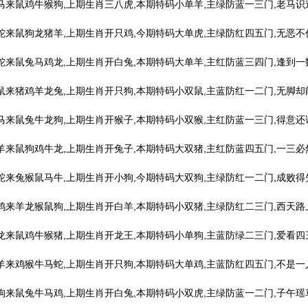
,马来鼠鸡牛猴狗,上期生肖三八虎,本期特码小单羊,主绿防蓝一三门,老马识途有
,蛇来鼠狗龙猪羊,上期生肖开只鸡,今期特码大单虎,主绿防红四五门,无恶不作真
,蛇来鼠兔马鸡龙,上期生肖开白兔,本期特码大单羊,主红防蓝三四门,逢到一数定
,鼠来猪鸡羊龙兔,上期生肖开只狗,本期特码小双鼠,主蓝防红一二门,无脚却能行
,马来鼠兔牛龙狗,上期生肖开猴子,本期特码小双猴,主红防蓝一三门,得意还论八
,羊来鼠狗鸡牛龙,上期生肖开兔子,本期特码大双猪,主红防蓝四五门,一三必然会
,蛇来兔猴鼠马牛,上期生肖开小狗,今期特码大双狗,主绿防红一二门,成败得失在
,鸡来羊龙猴鼠狗,上期生肖开白羊,本期特码小双猪,主绿防红二三门,西天路上伏
,龙来鼠鸡牛猴猪,上期生肖开龙王,本期特码小单狗,主蓝防绿二三门,爱看四三带
,羊来鸡猴牛马蛇,上期生肖开只狗,本期特码大单鸡,主蓝防红四五门,不是一人能
,狗来鼠兔牛马鸡,上期生肖开白兔,本期特码小双虎,主绿防蓝一二门,子午瑶草绿