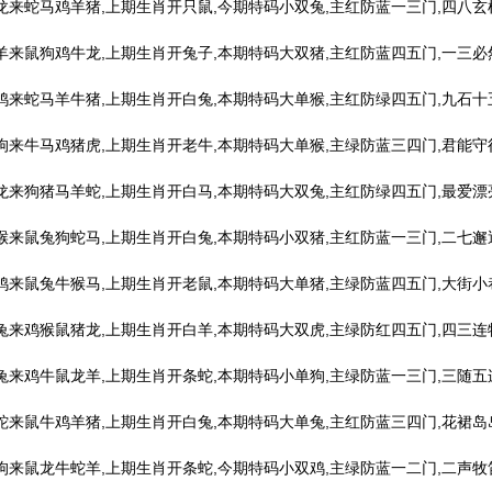
,龙来蛇马鸡羊猪,上期生肖开只鼠,今期特码小双兔,主红防蓝一三门,四八玄机点
,羊来鼠狗鸡牛龙,上期生肖开兔子,本期特码大双猪,主红防蓝四五门,一三必然会
,鸡来蛇马羊牛猪,上期生肖开白兔,本期特码大单猴,主红防绿四五门,九石十五临
,狗来牛马鸡猪虎,上期生肖开老牛,本期特码大单猴,主绿防蓝三四门,君能守得阳
,龙来狗猪马羊蛇,上期生肖开白马,本期特码大双兔,主红防绿四五门,最爱漂亮不
,猴来鼠兔狗蛇马,上期生肖开白兔,本期特码小双猪,主红防蓝一三门,二七邂逅六
,鸡来鼠兔牛猴马,上期生肖开老鼠,本期特码大单猪,主绿防蓝四五门,大街小巷四
,兔来鸡猴鼠猪龙,上期生肖开白羊,本期特码大双虎,主绿防红四五门,四三连特为
,兔来鸡牛鼠龙羊,上期生肖开条蛇,本期特码小单狗,主绿防蓝一三门,三随五连六
,蛇来鼠牛鸡羊猪,上期生肖开白兔,本期特码大单兔,主红防蓝三四门,花裙岛岛步
,狗来鼠龙牛蛇羊,上期生肖开条蛇,今期特码小双鸡,主绿防蓝一二门,二声牧笛从