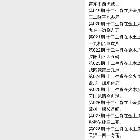
声东击西虎威去.
第019期 十二生肖在火金
三二降至九参尾.
第020期 十二生肖在金土
九在一边剩吉五.
第021期 十二生肖在木土
一九相合量度八.
第022期 十二生肖在金木
夕阳山下四五码.
第023期 十二生肖在土木
我闻琵琶三九声.
第024期 十二生肖在金火
盘成一团来休息.
第025期 十二生肖在火木
它国风情今再现。
第026期 十二生肖在土金
蕉树一棵长得旺。
第027期 十二生肖在金土
秋菊依簇三二开。
第028期 十二生肖在木土
天涯一四一身遥。