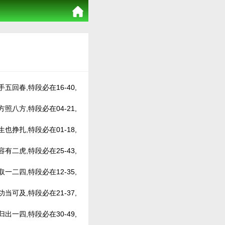
回春,特段必在16-40,
八方,特段必在04-21,
挣扎,特段必在01-18,
二虎,特段必在25-43,
二四,特段必在12-35,
可及,特段必在21-37,
一四,特段必在30-49,