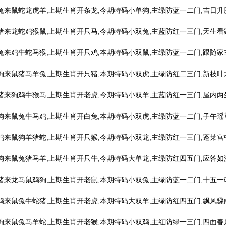
,兔来鼠蛇龙虎羊,上期生肖开条龙,今期特码小单狗,主绿防蓝一二门,吉日升腾果
,猪来龙蛇鸡猴鼠,上期生肖开只马,今期特码小双兔,主蓝防红一三门,天生看家识
,兔来鸡牛蛇马猴,上期生肖开只鸡,本期特码小双鼠,主绿防蓝一二门,跟随家主踱
,狗来鼠猪马羊兔,上期生肖开只猪,本期特码小双虎,主绿防红二三门,新枝叶才五
,猪来狗鸡牛猴马,上期生肖开老虎,今期特码小双羊,主蓝防红一三门,屋内两生酒
,狗来鼠兔牛马鸡,上期生肖开白兔,本期特码小双虎,主绿防蓝一二门,子午瑶草绿
,鸡来鼠狗羊猪蛇,上期生肖开只猴,今期特码小双龙,主绿防红一三门,蓬莱宫中日
,狗来鼠兔猪马羊,上期生肖开只牛,今期特码大单龙,主绿防红四五门,应答如流三
,猪来龙马鼠鸡狗,上期生肖开老鼠,本期特码小双兔,主绿防蓝一二门,十五一码加
,鸡来鼠兔牛蛇猪,上期生肖开老虎,本期特码大双羊,主绿防红四五门,飘风骤雨惊
,狗来鼠兔马羊蛇,上期生肖开老猴,本期特码小双鸡,主红防绿一三门,四面春风一