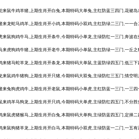
,蛇来鼠牛鸡羊猪,上期生肖开白兔,本期特码大单兔,主红防蓝三四门,花裙岛岛步
,猪来龙蛇马鸡羊,上期生肖开小鸡,本期特码小双鸡,主红防绿二三门,一一合二定
,虎来鼠狗鸡牛马,上期生肖开条牛,今期特码小单龙,主绿防红一三门,奔波在外十
,马来虎狗鸡牛猪,上期生肖开老牛,本期特码小单鼠,主红防绿一三门,一丘之貉我
,鸡来猪马蛇羊龙,上期生肖开条龙,本期特码大单鼠,主蓝防绿四五门,低三下四看
,龙来鼠鸡牛猪狗,上期生肖开只猪,今期特码大双兔,主绿防红三五门,情空明月何
,猪来兔狗虎鸡牛,上期生肖开老鼠,本期特码小单虎,主红防蓝一三门,一三四七志
,鼠来鸡羊马狗龙,上期生肖开只鸡,今期特码大单虎,主绿防红四五门,不分胜负不
,鸡来鼠虎猪猴马,上期生肖开白兔,本期特码大单狗,主绿防蓝四五门,定择二四出
,鸡来鼠狗猪羊龙,上期生肖开白马,本期特码小双虎,主绿防蓝一二门,一五有运冲