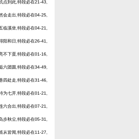
到此,特段必在21-43,
走出,特段必在04-25,
溪坐,特段必在04-21,
和日,特段必在26-41,
下蛋,特段必在01-16,
团圆,特段必在34-49,
处走,特段必在31-46,
七开,特段必在01-21,
合出,特段必在07-21,
秋尘,特段必在05-31,
皆闻,特段必在11-27,