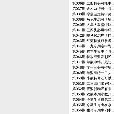
第036期 二四特头可能
第037期 金木两行可中
第038期 绿蓝波定特中
第039期 马兔牛鸡可猜
第040期 大单大双猜特
第041期 三四头必爆特
第042期 蛇马猴鸡狗猜
第043期 红蓝特波双参
第044期 二九今期定中
第045期 狗羊牛猴中了
第046期 特攻细数发彩
第047期 单数中特八尾
第048期 零一三头有特
第049期 单数有特一二
第050期 小数特号还可
第051期 二三四门出好
第052期 双数就狗没有
第053期 双数本期小数
第054期 今期生肖排第
第055期 今期生肖出在
第056期 生肖今期牛狗