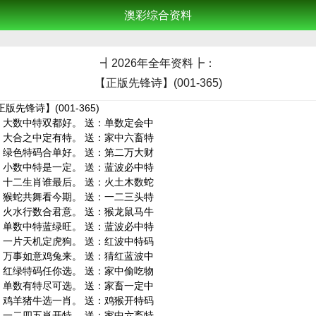
澳彩综合资料
┫
2026年全年资料┣：
【正版先锋诗】(001-365)
先锋诗】(001-365)
头，大数中特双都好。 送：单数定会中
到，大合之中定有特。 送：家中六畜特
来，绿色特码合单好。 送：第二万大财
易，小数中特是一定。 送：蓝波必中特
期，十二生肖谁最后。 送：火土木数蛇
神，猴蛇共舞看今期。 送：一二三头特
定，火水行数合君意。 送：猴龙鼠马牛
四，单数中特蓝绿旺。 送：蓝波必中特
来，一片天机定虎狗。 送：红波中特码
明，万事如意鸡兔来。 送：猜红蓝波中
是，红绿特码任你选。 送：家中偷吃物
码，单数有特尽可选。 送：家畜一定中
弹，鸡羊猪牛选一肖。 送：鸡猴开特码
码，一二四五肖开特。 送：家中六畜特