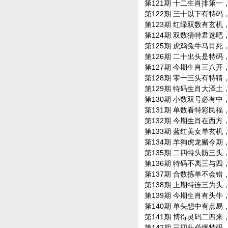
第121期 十二生肖排第
第122期 三十以下有特
第123期 红绿双数有玄
第124期 双数猜特君选
第125期 虎鸡兔牛马肖
第126期 二十出头是特
第127期 今期生肖三八
第128期 零一三头有特
第129期 特码生肖大泽
第130期 小数双号必有
第131期 单数看特彩民
第132期 今期生肖在西
第133期 蓝红美女单玄
第134期 羊狗虎龙赌今
第135期 二四特头防三
第136期 特码不离三与
第137期 合数拣单不会
第138期 上期特连三为
第139期 今期生肖有头
第140期 单头想中有点
第141期 博得灵码二四
第142期 三四头必爆特