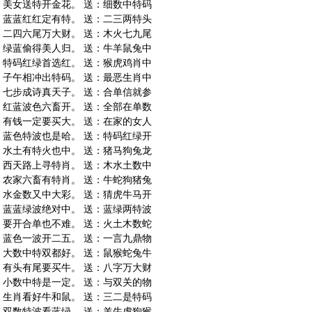
一，美女送特开金花。 送：细数中特码
码，蓝蓝红红定有特。 送：二三两特头
机，二四六尾万大财。 送：木火七九尾
吧，绿蓝偷得美人归。 送：牛羊鼠兔中
死，特码红绿首选红。 送：猴虎鸡肖中
码，子午相冲出特码。 送：最恶生肖中
开，七步成诗真天子。 送：合单信就参
猜，红蓝波色六畜开。 送：全部在单数
土，有钱一定要买大。 送：在家的女人
中，蓝色特波也是哈。 送：特码红绿开
福，水土有特火也中。 送：猪马狗兔龙
方，西天路上寻特肖。 送：木水土数中
机，农家六畜有特肖。 送：牛蛇狗猪兔
期，水金数又中大彩。 送：猜虎牛马开
头，蓝蓝绿波绝对中。 送：蓝绿两特波
四，要开合单也不难。 送：火土木数蛇
错，蓝色一波开二五。 送：一言九鼎物
头，大数中特双都好。 送：鼠猴蛇兔牛
牛，有头有尾要买牛。 送：八字万大财
易，小数中特是一定。 送：与双关的物
来，生肖看好牛和鼠。 送：三二是特码
码，双数特波看蓝绿。 送：羊牛虎狗猴