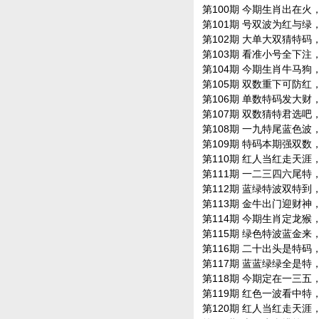
第100期 今期生肖出在
第101期 号双波为红与
第102期 大单大双猜特
第103期 看准小号全下
第104期 今期生肖牛马
第105期 双数重下可防
第106期 单数特码发大
第107期 双数猜特君选
第108期 一九特尾蓝色
第109期 特码本期强双
第110期 红人当红走天
第111期 一二三四六尾
第112期 蓝绿特波双特
第113期 金牛出门迎财
第114期 今期生肖定龙
第115期 绿色特波蓝金
第116期 二十出头是特
第117期 蓝蓝绿绿全是
第118期 今期定在一三
第119期 红色一波看中
第120期 红人当红走天