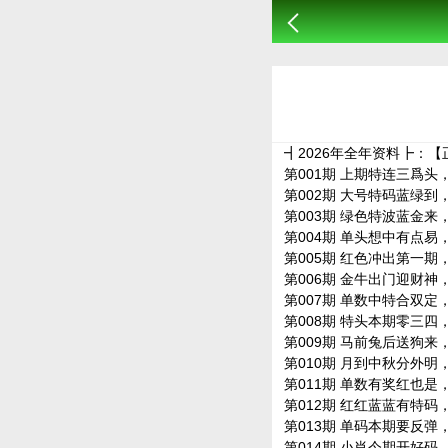
┫2026年全年资料┣：【正版
第001期 上期特连三爲
第002期 大号特码蓝绿
第003期 绿色特波蓝金
第004期 单头想中有点
第005期 红色冲出第一
第006期 金牛出门迎财
第007期 单数中特合双
第008期 特头本期零三
第009期 马前兔后送狗
第010期 月到中秋分外
第011期 单数有奖红也
第012期 红红蓝蓝有特
第013期 单码本期要反
第014期 小肖今期开好