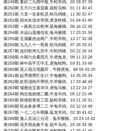
第249期 看好二九明中取,牛蛇羊鸡。20 28 37 39
第250期 五方六土喜迎春,鼠蛇马狗。01 11 40 43
第251期 大圣一生多机灵,蛇马鸡猪。11 30 32 47
第252期 四水长流水帘洞,虎龙蛇猪。01 04 41 49
第253期 一路风尘出乾坤,鼠兔猴猪。06 16 22 45
第254期 水远山遥难信实,兔马猴猪。17 23 31 34
第255期 五湖豪杰会两广,牛蛇羊狗。13 17 32 38
第256期 九九八十一照算,蛇马狗猪。07 25 33 41
第257期 连归乾坤九宫中,牛蛇鸡猪。03 22 26 34
第258期 今期六合看四方,牛虎兔龙。08 11 23 28
第259期 林中高手王中王,虎兔蛇狗。03 31 33 49
第260期 贵人指点笔颜开，牛猪虎兔。48 04 43 20
第261期 起早摸黑忙生计,牛兔猴狗。14 25 26 34
第262期 处世清闲不带忧,牛羊猴鸡。17 33 48 49
第263期 瑞鹿送宝喜洋洋,虎兔马猴。13 22 24 27
第264期 狗后兔前绕二圈,牛龙羊鸡。05 12 23 45
第265期 暗侵肌骨丧三层,鼠蛇羊猪。19 21 28 31
第266期 机会多多博二三,牛兔羊鸡。02 12 24 48
第267期 一七二七今期爆,鼠龙羊鸡。02 30 41 42
第268期 逢人且说三分话，兔羊猴猪。15 23 14 42
第269期 花开四朵换千金,鼠牛马鸡。24 26 34 36
第270期 五是吉数有玄机,兔蛇狗猪。11 30 41 45