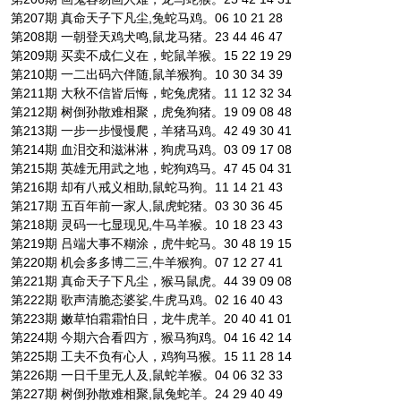
第207期 真命天子下凡尘,兔蛇马鸡。06 10 21 28
第208期 一朝登天鸡犬鸣,鼠龙马猪。23 44 46 47
第209期 买卖不成仁义在，蛇鼠羊猴。15 22 19 29
第210期 一二出码六伴随,鼠羊猴狗。10 30 34 39
第211期 大秋不信皆后悔，蛇兔虎猪。11 12 32 34
第212期 树倒孙散难相聚，虎兔狗猪。19 09 08 48
第213期 一步一步慢慢爬，羊猪马鸡。42 49 30 41
第214期 血泪交和滋淋淋，狗虎马鸡。03 09 17 08
第215期 英雄无用武之地，蛇狗鸡马。47 45 04 31
第216期 却有八戒义相助,鼠蛇马狗。11 14 21 43
第217期 五百年前一家人,鼠虎蛇猪。03 30 36 45
第218期 灵码一七显现见,牛马羊猴。10 18 23 43
第219期 吕端大事不糊涂，虎牛蛇马。30 48 19 15
第220期 机会多多博二三,牛羊猴狗。07 12 27 41
第221期 真命天子下凡尘，猴马鼠虎。44 39 09 08
第222期 歌声清脆态婆娑,牛虎马鸡。02 16 40 43
第223期 嫩草怕霜霜怕日，龙牛虎羊。20 40 41 01
第224期 今期六合看四方，猴马狗鸡。04 16 42 14
第225期 工夫不负有心人，鸡狗马猴。15 11 28 14
第226期 一日千里无人及,鼠蛇羊猴。04 06 32 33
第227期 树倒孙散难相聚,鼠兔蛇羊。24 29 40 49