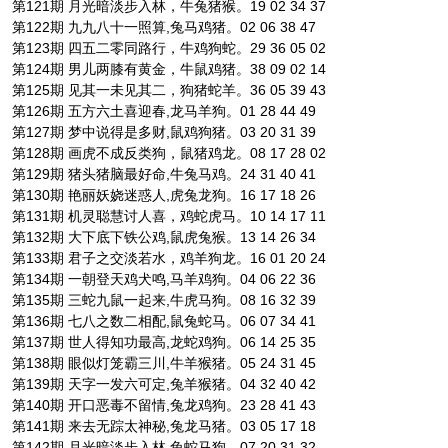
第121期 月光暗淡步入林，牛兔猪猴。19 02 34 37
第122期 九九八十一照算,兔马鸡猪。02 06 38 47
第123期 四五二零同路行，牛鸡狗蛇。29 36 05 02
第124期 男儿两膝有黄金，牛鼠鸡猪。38 09 02 14
第125期 见其一未见其二，狗猪蛇羊。36 05 39 43
第126期 五方六土喜迎春,龙马羊狗。01 28 44 49
第127期 梦中说得是多财,鼠鸡狗猪。03 20 31 39
第128期 画虎不成反类狗，鼠猪鸡龙。08 17 28 02
第129期 猪头猪脑最好命,牛兔马鸡。24 31 40 41
第130期 艳丽妖娆迷惑人,虎兔龙狗。16 17 18 26
第131期 机灵聪慧讨人喜，鸡蛇虎马。10 14 17 11
第132期 大下底下铁公鸡,鼠虎兔猴。13 14 26 34
第133期 君子之交淡若水，鸡羊狗龙。16 01 20 24
第134期 一朝登天鸡犬鸣,马羊鸡狗。04 06 22 36
第135期 三蛇九鼠一起来,牛虎马狗。08 16 32 39
第136期 七八之数二相配,鼠兔蛇马。06 07 34 41
第137期 世人得知功最高,龙蛇鸡狗。06 14 25 35
第138期 眼似灯笼霸三川,牛羊猴猪。05 24 31 45
第139期 天字一发六可定,兔羊猴猪。04 32 40 42
第140期 开口恶毒不留情,兔龙鸡狗。23 28 41 43
第141期 来去无踪太神秘,兔龙马猪。03 05 17 18
第142期 月光暗淡步入林,兔蛇马狗。07 20 31 32