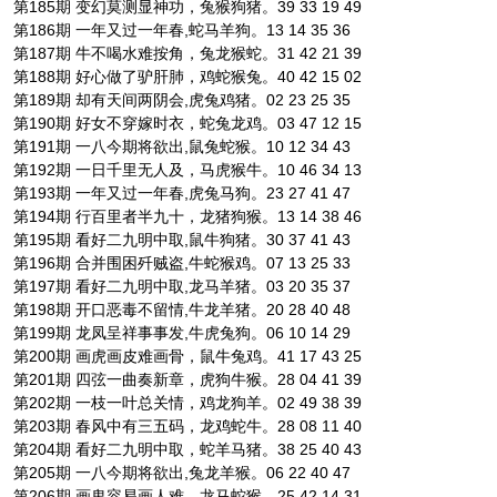
第185期 变幻莫测显神功，兔猴狗猪。39 33 19 49
第186期 一年又过一年春,蛇马羊狗。13 14 35 36
第187期 牛不喝水难按角，兔龙猴蛇。31 42 21 39
第188期 好心做了驴肝肺，鸡蛇猴兔。40 42 15 02
第189期 却有天间两阴会,虎兔鸡猪。02 23 25 35
第190期 好女不穿嫁时衣，蛇兔龙鸡。03 47 12 15
第191期 一八今期将欲出,鼠兔蛇猴。10 12 34 43
第192期 一日千里无人及，马虎猴牛。10 46 34 13
第193期 一年又过一年春,虎兔马狗。23 27 41 47
第194期 行百里者半九十，龙猪狗猴。13 14 38 46
第195期 看好二九明中取,鼠牛狗猪。30 37 41 43
第196期 合并围困歼贼盗,牛蛇猴鸡。07 13 25 33
第197期 看好二九明中取,龙马羊猪。03 20 35 37
第198期 开口恶毒不留情,牛龙羊猪。20 28 40 48
第199期 龙凤呈祥事事发,牛虎兔狗。06 10 14 29
第200期 画虎画皮难画骨，鼠牛兔鸡。41 17 43 25
第201期 四弦一曲奏新章，虎狗牛猴。28 04 41 39
第202期 一枝一叶总关情，鸡龙狗羊。02 49 38 39
第203期 春风中有三五码，龙鸡蛇牛。28 08 11 40
第204期 看好二九明中取，蛇羊马猪。38 25 40 43
第205期 一八今期将欲出,兔龙羊猴。06 22 40 47
第206期 画鬼容易画人难，龙马蛇猴。25 42 14 31