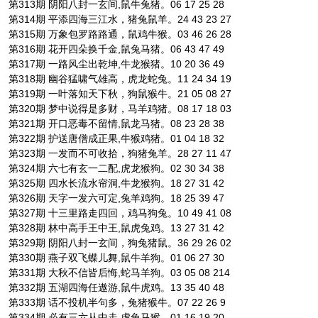
第313期 阴阳八封一玄间,鼠牛兔猪。06 17 25 28
第314期 平添四海三江水，猪兔鼠羊。24 43 23 27
第315期 万象包罗路路通，鼠鸡牛猴。03 46 26 28
第316期 花开四朵换千金,鼠兔马猪。06 43 47 49
第317期 一路风尘出乾坤,牛龙猴猪。10 20 36 49
第318期 幽谷猛啸气雄高，虎龙蛇兔。11 24 34 19
第319期 一叶落知天下秋，狗鼠猴牛。21 05 08 27
第320期 梦中说得是多财，马羊鸡猪。08 17 18 03
第321期 开口恶毒不留情,鼠龙马猪。08 23 28 38
第322期 护送唐僧成正果,牛猴鸡猪。01 04 18 32
第323期 一发而不可收拾，狗猪兔羊。28 27 11 47
第324期 六七有玄一二配,虎龙猴狗。02 30 34 38
第325期 四水长流水帘洞,牛龙猴狗。18 27 31 42
第326期 天字一发六可定,兔羊鸡狗。18 25 39 47
第327期 十三里路走四回，鸡马狗兔。10 49 41 08
第328期 林中高手王中王,鼠虎兔鸡。13 27 31 42
第329期 阴阳八封一玄间，狗兔猪鼠。36 29 26 02
第330期 燕子双飞蝶儿舞,鼠牛羊狗。01 06 27 30
第331期 大秋不信皆后悔,蛇马羊狗。03 05 08 214
第332期 五湖四海任遨游,鼠牛虎鸡。13 35 40 48
第333期 话不投机半句多，兔猪猴牛。07 22 26 9
第334期 必有三六从中走,虎兔马猴。01 16 19 20