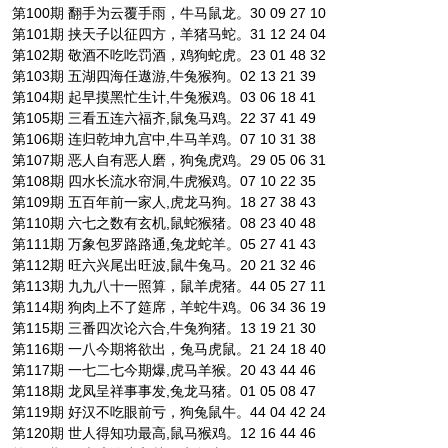
第100期 翻手为云覆手雨，牛马鼠龙。30 09 27 10
第101期 挟天子以征四方，羊猪马蛇。31 12 24 04
第102期 敬酒不吃吃罚酒，鸡狗蛇虎。23 01 48 32
第103期 五湖四海任遨游,牛兔猴狗。02 13 21 39
第104期 起早摸黑忙生计,牛兔猴鸡。03 06 18 41
第105期 三看五连六福齐,鼠兔马鸡。22 37 41 49
第106期 连归乾坤九宫中,牛马羊鸡。07 10 31 38
第107期 恶人自有恶人磨，狗兔虎鸡。29 05 06 31
第108期 四水长流水帘洞,牛虎猴鸡。07 10 22 35
第109期 五百年前一家人,虎龙马狗。18 27 38 43
第110期 六七之数有玄机,鼠蛇猴猪。08 23 40 48
第111期 万象包罗路路通,兔龙蛇羊。05 27 41 43
第112期 旺六兴尾出旺波,鼠牛兔马。20 21 32 46
第113期 九九八十一照算，鼠羊虎猪。44 05 27 11
第114期 狗肉上不了筵席，羊蛇牛鸡。06 34 36 19
第115期 三番四次论六合,牛兔狗猪。13 19 21 30
第116期 一八今期将欲出，兔马虎鼠。21 24 18 40
第117期 一七二七今期爆,虎马羊猴。20 43 44 46
第118期 龙凤呈祥事事发,兔龙马猪。01 05 08 47
第119期 好汉不吃眼前亏，狗兔鼠牛。44 04 42 24
第120期 世人得知功最高,鼠马猴鸡。12 16 44 46