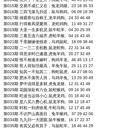
第015期 交易不成仁义在，兔龙鸡猪。23 18 35 33
第016期 三四飞落九归迟，鼠马狗鸡。06 09 18 39
第017期 雄霸兽坛自称王,龙羊鸡狗。24 33 46 48
第018期 行得春风望夏雨，龙蛇鸡狗。11 49 31 27
第019期 大圣一生多机灵,鼠牛蛇羊。04 20 25 39
第020期 三看五连六福齐,虎蛇羊猴。04 16 43 45
第021期 千里姻缘使线牵，马鸡鼠蛇。18 09 38 46
第022期 二一三二玄机数,鼠龙蛇狗。22 31 34 45
第023期 得意浓时已遂愿,虎兔羊鸡。20 27 32 49
第024期 恨不相逢未嫁时，狗鸡羊龙。46 45 13 17
第025期 世人得知功最高，羊兔牛鼠。25 11 21 27
第026期 知其一不知其二，狗蛇鼠虎。44 27 08 01
第027期 肥水不落旁人田，马鸡羊兔。13 29 30 49
第028期 梦中说得是多财,虎兔龙猪。12 31 41 48
第029期 花园深处有六合,鼠蛇猴鸡。09 24 30 49
第030期 旺波当运得小心,鼠虎龙鸡。01 16 40 41
第031期 是八买八费心机,鼠龙羊狗。08 12 18 47
第032期 时机一到虎收尾,牛蛇马狗。12 17 45 48
第033期 不识芦山真面目，兔羊猴鸡。37 29 42 06
第034期 九九归一大团圆,鼠牛猴猪。16 17 22 37
第035期 有其父必有其子，马鼠蛇羊。18 46 44 29