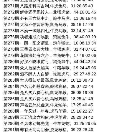
第271期 八路来料两吉利,牛虎兔马。01 26 35 43
第272期 解铃还需系铃人，龙猴虎猪。44 16 01 46
第273期 必有三六从中走，蛇牛马虎。13 36 16 44
第274期 大秋不信皆后悔,鼠兔马猴。09 16 17 29
第275期 不妨一试吼四七,牛虎马猴。03 14 31 49
第276期 功者难成而易败，鸡鼠兔牛。08 40 03 29
第277期 一阴一阳之谓道，鸡羊猴龙。10 08 19 34
第278期 三番四次皆大胜，羊猴鸡虎。31 44 07 01
第279期 花园深处有六合，羊兔蛇牛。17 48 02 06
第280期 好汉不吃眼前亏，狗兔鼠牛。44 04 42 24
第281期 众人拾柴火焰高，牛猪羊猴。19 24 45 06
第282期 酒不醉人人自醉，蛇鼠虎马。29 27 48 22
第283期 世人得知功最高,鼠龙鸡猪。10 12 38 43
第284期 声名云外总虚来,蛇猴狗猪。05 07 22 44
第285期 是八买八费心机,鼠龙羊猴。06 08 19 39
第286期 是八买八费心机,马猴鸡猪。18 25 41 49
第287期 声名云外总虚来,牛龙蛇羊。17 25 40 45
第288期 一年又过一年春,虎马羊猴。15 16 22 27
第289期 三五流出六相依,牛虎羊猴。25 29 34 42
第290期 金风未动蝉先觉，牛羊龙蛇。01 25 26 05
第291期 却有天间两阴会,虎龙猴猪。09 23 28 46