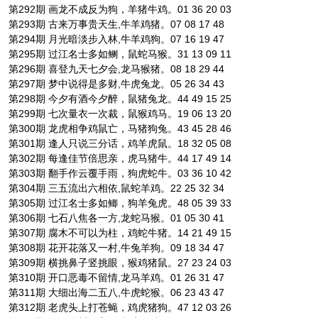
第292期 画龙不成反为狗，羊猪牛鸡。01 36 20 03
第293期 古来万事贵天生,牛羊鸡猪。07 08 17 48
第294期 月光暗淡步入林,牛羊鸡狗。07 16 19 47
第295期 过江名士多如鲗，鼠蛇马猴。31 13 09 11
第296期 喜登九天七夕会,龙马猴猪。08 18 29 44
第297期 梦中说得是多财,牛虎兔龙。05 26 34 43
第298期 今夕有酒今夕醉，鼠猪兔龙。44 49 15 25
第299期 七次量衣一次裁，鼠猴鸡马。19 06 13 20
第300期 龙虎相争鸡鼠亡，马猪狗兔。43 45 28 46
第301期 逢人只说三分话，鸡羊虎鼠。18 32 05 08
第302期 每逢佳节倍思亲，虎马猪牛。44 17 49 14
第303期 翻手作云覆手雨，狗虎蛇牛。03 36 10 42
第304期 三五流出六相依,鼠蛇羊鸡。22 25 32 34
第305期 过江名士多如鲫，狗羊兔虎。48 05 39 33
第306期 七石八焦各一方,龙蛇马猴。01 05 30 41
第307期 腐木不可以为柱，鸡蛇牛猪。14 21 49 15
第308期 花开花落又一村,牛兔羊狗。09 18 34 47
第309期 横挑鼻子竖挑眼，猴鸡猪鼠。27 23 24 03
第310期 开口恶毒不留情,龙马羊鸡。01 26 31 47
第311期 大细出海二五八,牛虎蛇猴。06 23 43 47
第312期 老虎头上打苍蝇，鸡虎猪狗。47 12 03 26