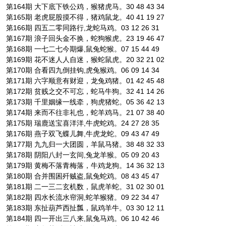
第164期 大下底下铁公鸡，猴猪虎马。30 48 43 34
第165期 老虎屁股摸不得，猪鸡鼠龙。40 41 19 27
第166期 四五二零同路行,龙蛇马鸡。03 12 26 31
第167期 浪子回头金不换，蛇狗猴虎。23 19 46 47
第168期 一七二七今期爆,鼠兔蛇猴。07 15 44 49
第169期 花不迷人人自迷，猴蛇鼠虎。20 32 21 02
第170期 合看四九倒挂钩,虎兔猴鸡。06 09 14 34
第171期 六字顺意有财迎，龙兔鸡猪。01 42 45 48
第172期 贫贱之交不可忘，蛇马牛狗。32 41 14 26
第173期 千里姻缘一线牵，狗虎猪蛇。05 36 42 13
第174期 来而不往非礼也，蛇羊鸡马。21 07 38 40
第175期 瑞鹿送宝喜洋洋,牛虎蛇鸡。24 27 28 35
第176期 燕子双飞蝶儿舞,牛虎龙蛇。09 43 47 49
第177期 九九归一大团圆，羊鼠马猪。38 48 32 33
第178期 阴阳八封一玄间,兔龙羊猴。05 09 20 43
第179期 黄梅不落青梅落，牛鸡龙狗。14 36 32 13
第180期 合并围困歼贼盗,鼠兔蛇鸡。08 43 45 47
第181期 二一三二玄机数，鼠虎羊蛇。31 02 30 01
第182期 四水长流水帘洞,蛇羊猴猪。09 22 34 47
第183期 东扯葫芦西扯瓢，鼠鸡羊牛。03 30 12 11
第184期 四一开出三八来,鼠兔马鸡。06 10 42 46