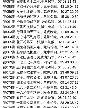
第057期 回旋四八十二次,牛马猴猪。07 09 21 43
第058期 留取丹心照汗青，鼠羊兔蛇。43 10 04 37
第059期 女子无才便是德，鸡虎龙猴。40 27 32 09
第060期 艳丽妖娆迷惑人，羊鼠兔鸡。15 36 10 32
第061期 护送唐僧成正果,龙蛇马猪。08 14 43 44
第062期 三番四次皆大胜,鼠牛兔羊。13 24 41 49
第063期 行而世为天下法，龙虎狗蛇。11 09 04 01
第064期 好心得不到好报，龙鼠鸡蛇。36 20 21 10
第065期 花开花落又一村,鼠牛蛇猴。02 15 40 47
第066期 画鬼容易画人难，龙马蛇猴。25 42 14 31
第067期 起早摸黑忙生计，龙牛羊狗。02 21 27 34
第068期 水远山遥难信实,虎龙马羊。23 24 28 42
第069期 一七二七今期爆，狗马羊猪。35 43 08 33
第070期 五门福临六合彩,牛猴鸡猪。04 05 25 45
第071期 光棍不吃眼前亏，蛇虎鸡狗。23 48 09 21
第072期 君子之交接如水，龙蛇狗鼠。43 07 23 36
第073期 四水长流水帘洞，羊狗蛇牛。09 14 37 15
第074期 七八之数二相配，牛蛇羊鸡。03 31 43 04
第075期 一六相伴五路开，猴兔龙鸡。23 34 29 45
第076期 看好二九明中取,虎龙蛇猴。08 21 29 40
第077期 一番情义两番意，牛狗蛇兔。28 29 38 47
第078期 横眉冷对千夫指，兔鸡蛇狗。22 02 12 46