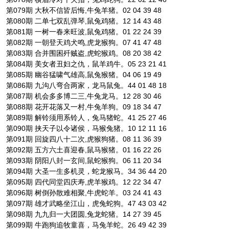
第079期 大秋不信皆后悔,牛兔羊猪。02 04 39 48
第080期 二单七双乱弹琴,鼠兔鸡猪。12 14 43 48
第081期 一树一春来旺波,鼠兔鸡猪。01 22 24 39
第082期 一朝登天鸡犬鸣,虎龙猴狗。07 41 47 48
第083期 合并围困歼贼盗,虎蛇猴鸡。08 20 38 42
第084期 美女者丑妇之仇，鼠羊鸡牛。05 23 21 41
第085期 幽谷猛啸气雄高,鼠兔猴猪。04 06 19 49
第086期 九沟八弯合两家，龙马鼠兔。44 01 48 18
第087期 机会多多博二三,牛兔龙马。12 28 30 46
第088期 花开花落又一村,牛兔羊狗。09 18 34 47
第089期 解铃须用系铃人，兔马猪蛇。41 25 27 46
第090期 挟天子以令诸侯，马猴兔猪。10 12 11 16
第091期 回旋四八十二次,虎猴狗猪。08 11 36 39
第092期 五方六土喜迎春,鼠马猴猪。01 16 22 26
第093期 阴阳八封一玄间,鼠蛇猴狗。06 11 20 34
第094期 大圣一生多机灵，蛇龙猴马。34 36 44 20
第095期 四代同堂四庆寿,虎羊猴鸡。12 22 34 47
第096期 树倒孙散难相聚,牛虎蛇羊。03 24 41 43
第097期 雄才武略坐江山，虎兔蛇狗。47 43 03 42
第098期 九九归一大团圆,兔龙蛇猪。14 27 39 45
第099期 牛跑狗追牧童喜，马兔羊蛇。26 49 42 39