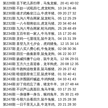
第228期 丢下耙儿弄扫帚，马兔龙猴。20 41 40 02
第229期 不妨一试吼四七,虎龙蛇狗。10 24 26 46
第230期 雄才武略坐江山,牛虎羊猪。09 20 27 32
第231期 九沟八弯合两家,鼠龙蛇马。05 12 25 29
第232期 一八今期将欲出,虎龙马猪。20 34 40 44
第233期 九沟八弯合两家,蛇马鸡狗。25 28 48 49
第234期 五百年前一家人,牛马羊猴。15 17 20 46
第235期 灵码一七显现见,鼠牛龙马。04 15 31 39
第236期 喜登九天七夕会，虎鸡猪兔。12 15 34 14
第237期 是八买八费心机,牛兔龙猴。02 08 30 36
第238期 四弦一曲奏新章,鼠兔龙狗。06 22 30 37
第239期 扬威抖擞千山动，鼠牛龙马。12 06 29 01
第240期 五方六土喜迎春，龙羊狗虎。20 08 12 35
第241期 牛跑狗追牧童喜,鼠马猴猪。20 26 27 42
第242期 暗侵肌骨丧三层,鼠虎羊猪。01 32 40 41
第243期 合并围困歼贼盗,牛鸡狗猪。04 33 41 43
第244期 好了疮疤忘了痛，猪龙牛羊。18 27 48 44
第245期 不识芦山真面目,兔马羊猴。03 17 25 32
第246期 一身做事一身当，猴鸡兔羊。35 30 21 49
第247期 今期六合看四方,鼠牛兔猴。13 25 28 38
第248期 一日千里无人及,牛龙羊鸡。20 21 28 30