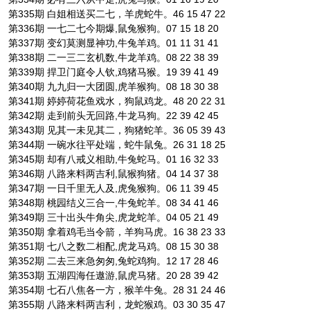
第335期 白姐相送买二七，羊虎蛇牛。46 15 47 22
第336期 一七二七今期爆,鼠兔猴狗。07 15 18 20
第337期 变幻莫测显神功,牛兔羊鸡。01 11 31 41
第338期 二一三二玄机数,牛龙羊鸡。08 22 38 39
第339期 捍卫门庭令人钦,鸡猪马猴。19 39 41 49
第340期 九九归一大团圆,虎羊猴狗。08 18 30 38
第341期 婷婷荷花鱼戏水，狗鼠鸡龙。48 20 22 31
第342期 走到前头无回路,牛龙马狗。22 39 42 45
第343期 见其一未见其二，狗猪蛇羊。36 05 39 43
第344期 一碗水往平处端，蛇牛鼠兔。26 31 18 25
第345期 却有八戒义相助,牛兔蛇马。01 16 32 33
第346期 八路来料两吉利,鼠猴狗猪。04 14 37 38
第347期 一日千里无人及,虎兔猴狗。06 11 39 45
第348期 桃园结义三合一,牛兔蛇羊。08 34 41 46
第349期 三十出头牛角尖,虎龙蛇羊。04 05 21 49
第350期 拿着鸡毛当令箭，羊狗马虎。16 38 23 33
第351期 七八之数二相配,虎龙马鸡。08 15 30 38
第352期 二去三来急匆匆,兔蛇鸡狗。12 17 28 46
第353期 五湖四海任遨游,鼠虎马猪。20 28 39 42
第354期 七石八焦各一方，猴羊牛兔。28 31 24 46
第355期 八路来料两吉利，龙蛇猴鸡。03 30 35 47