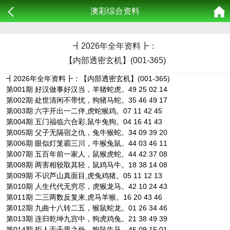
澳彩综合资料
┫
2026年全年资料┣：
【内部透密玄机】(001-365)
┫2026年全年资料┣：【内部透密玄机】(001-365)
第001期 好汉做事好汉当，羊猪蛇虎。49 25 02 14
第002期 处世清闲不带忧，狗猪马蛇。35 46 49 17
第003期 六字开出一二伴,虎蛇猴鸡。07 11 42 45
第004期 五门福临六合彩,鼠牛兔狗。04 16 41 43
第005期 父子无隔宿之仇，兔牛猴蛇。34 09 39 20
第006期 眼似灯笼霸三川，牛猴兔鼠。44 03 46 11
第007期 五百年前一家人，鼠猴虎蛇。44 42 37 08
第008期 两害相较取其轻，鼠鸡马牛。18 38 14 08
第009期 不识芦山真面目,虎兔鸡猪。05 11 12 13
第010期 人生代代无穷尽，虎猴龙马。42 10 24 43
第011期 二三两数反复来,虎马羊猴。16 20 43 46
第012期 九曲十八转二五，猴鼠蛇龙。01 26 34 46
第013期 连归乾坤九宫中，狗虎鸡兔。21 38 49 39
第014期 拒人于千里之外，狗鼠牛马。46 09 15 01