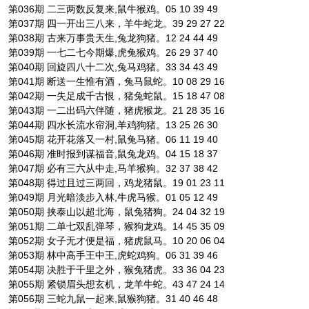
第036期 二三两数反复来,鼠牛猴鸡。05 10 39 49
第037期 四一开出三八来，羊牛蛇龙。39 29 27 22
第038期 古来万事贵天生,兔龙狗猪。12 24 44 49
第039期 一七二七今期爆,虎兔猴鸡。26 29 37 40
第040期 回旋四八十二次,兔马鸡猪。33 34 43 49
第041期 断送一生惟有酒，兔马鼠蛇。10 08 29 16
第042期 一失足成千古恨，猪兔蛇鼠。15 18 47 08
第043期 一二出码六伴随，猪虎猴龙。21 28 35 16
第044期 四水长流水帘洞,羊鸡狗猪。13 25 26 30
第045期 花开花落又一村,鼠兔马猪。06 11 19 40
第046期 准时报到谋福音,鼠兔龙鸡。04 15 18 37
第047期 必有三六从中走,马羊猴狗。32 37 38 42
第048期 得过且过三两回，鸡龙猪鼠。19 01 23 11
第049期 月光暗淡步入林,牛虎马猴。01 05 12 49
第050期 挟泰山以超北海，鼠兔猪狗。24 04 32 19
第051期 二单七双乱弹琴，猴狗龙鸡。14 45 35 09
第052期 女子无才便是福，猪虎鼠马。10 20 06 04
第053期 林中高手王中王,虎蛇鸡狗。06 31 39 46
第054期 决胜于千里之外，猴兔猪虎。33 36 04 23
第055期 紧锁眉头想玄机，龙羊牛蛇。43 47 24 14
第056期 三蛇九鼠一起来,鼠猴狗猪。31 40 46 48