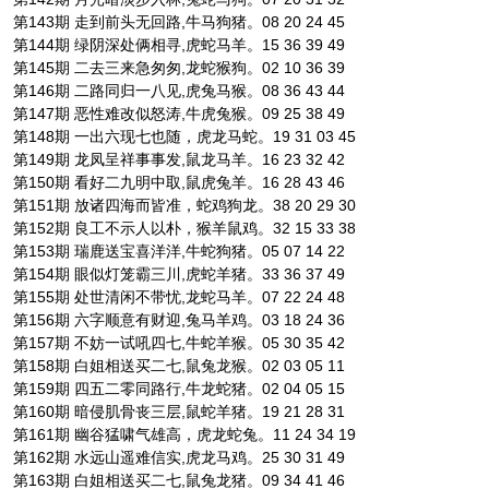
第143期 走到前头无回路,牛马狗猪。08 20 24 45
第144期 绿阴深处俩相寻,虎蛇马羊。15 36 39 49
第145期 二去三来急匆匆,龙蛇猴狗。02 10 36 39
第146期 二路同归一八见,虎兔马猴。08 36 43 44
第147期 恶性难改似怒涛,牛虎兔猴。09 25 38 49
第148期 一出六现七也随，虎龙马蛇。19 31 03 45
第149期 龙凤呈祥事事发,鼠龙马羊。16 23 32 42
第150期 看好二九明中取,鼠虎兔羊。16 28 43 46
第151期 放诸四海而皆准，蛇鸡狗龙。38 20 29 30
第152期 良工不示人以朴，猴羊鼠鸡。32 15 33 38
第153期 瑞鹿送宝喜洋洋,牛蛇狗猪。05 07 14 22
第154期 眼似灯笼霸三川,虎蛇羊猪。33 36 37 49
第155期 处世清闲不带忧,龙蛇马羊。07 22 24 48
第156期 六字顺意有财迎,兔马羊鸡。03 18 24 36
第157期 不妨一试吼四七,牛蛇羊猴。05 30 35 42
第158期 白姐相送买二七,鼠兔龙猴。02 03 05 11
第159期 四五二零同路行,牛龙蛇猪。02 04 05 15
第160期 暗侵肌骨丧三层,鼠蛇羊猪。19 21 28 31
第161期 幽谷猛啸气雄高，虎龙蛇兔。11 24 34 19
第162期 水远山遥难信实,虎龙马鸡。25 30 31 49
第163期 白姐相送买二七,鼠兔龙猪。09 34 41 46