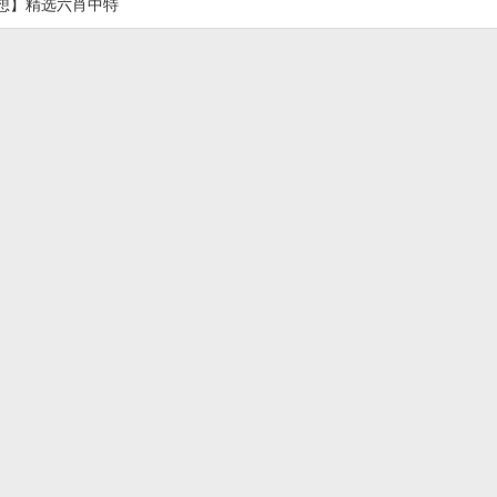
梦想】精选六肖中特