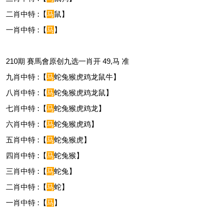
二肖中特 :【
马
鼠】
一肖中特 :【
马
】
210期 賽馬會原创九选一肖开 49,马 准
九肖中特 :【
马
蛇兔猴虎鸡龙鼠牛】
八肖中特 :【
马
蛇兔猴虎鸡龙鼠】
七肖中特 :【
马
蛇兔猴虎鸡龙】
六肖中特 :【
马
蛇兔猴虎鸡】
五肖中特 :【
马
蛇兔猴虎】
四肖中特 :【
马
蛇兔猴】
三肖中特 :【
马
蛇兔】
二肖中特 :【
马
蛇】
一肖中特 :【
马
】