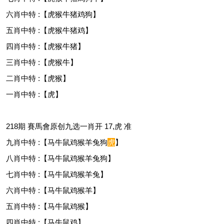
六肖中特 :【虎猴牛猪鸡狗】
五肖中特 :【虎猴牛猪鸡】
四肖中特 :【虎猴牛猪】
三肖中特 :【虎猴牛】
二肖中特 :【虎猴】
一肖中特 :【虎】
218期 賽馬會原创九选一肖开 17,虎 准
九肖中特 :【马牛鼠鸡猴羊兔狗
虎
】
八肖中特 :【马牛鼠鸡猴羊兔狗】
七肖中特 :【马牛鼠鸡猴羊兔】
六肖中特 :【马牛鼠鸡猴羊】
五肖中特 :【马牛鼠鸡猴】
四肖中特 :【马牛鼠鸡】