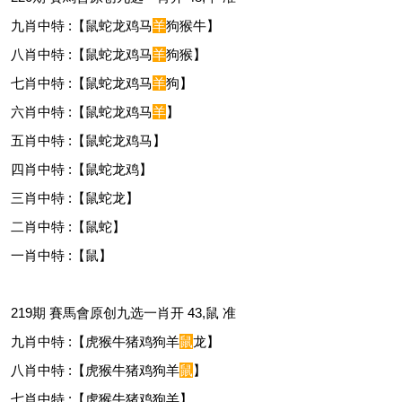
九肖中特 :【鼠蛇龙鸡马
羊
狗猴牛】
八肖中特 :【鼠蛇龙鸡马
羊
狗猴】
七肖中特 :【鼠蛇龙鸡马
羊
狗】
六肖中特 :【鼠蛇龙鸡马
羊
】
五肖中特 :【鼠蛇龙鸡马】
四肖中特 :【鼠蛇龙鸡】
三肖中特 :【鼠蛇龙】
二肖中特 :【鼠蛇】
一肖中特 :【鼠】
219期 賽馬會原创九选一肖开 43,鼠 准
九肖中特 :【虎猴牛猪鸡狗羊
鼠
龙】
八肖中特 :【虎猴牛猪鸡狗羊
鼠
】
七肖中特 :【虎猴牛猪鸡狗羊】