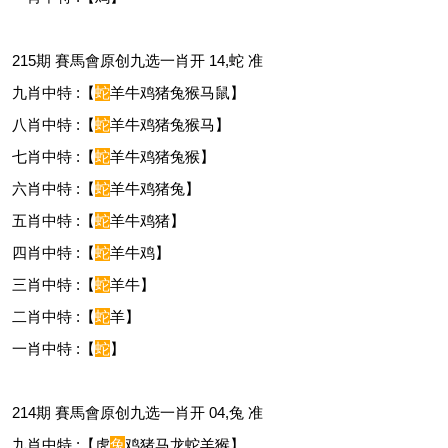
215期 賽馬會原创九选一肖开 14,蛇 准
九肖中特 :【
蛇
羊牛鸡猪兔猴马鼠】
八肖中特 :【
蛇
羊牛鸡猪兔猴马】
七肖中特 :【
蛇
羊牛鸡猪兔猴】
六肖中特 :【
蛇
羊牛鸡猪兔】
五肖中特 :【
蛇
羊牛鸡猪】
四肖中特 :【
蛇
羊牛鸡】
三肖中特 :【
蛇
羊牛】
二肖中特 :【
蛇
羊】
一肖中特 :【
蛇
】
214期 賽馬會原创九选一肖开 04,兔 准
九肖中特 :【虎
兔
鸡猪马龙蛇羊猴】