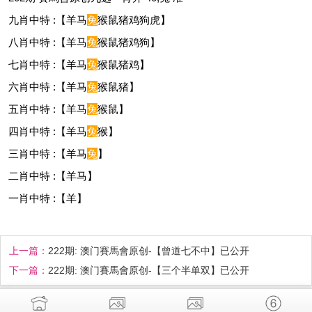
九肖中特 :【羊马
兔
猴鼠猪鸡狗虎】
八肖中特 :【羊马
兔
猴鼠猪鸡狗】
七肖中特 :【羊马
兔
猴鼠猪鸡】
六肖中特 :【羊马
兔
猴鼠猪】
五肖中特 :【羊马
兔
猴鼠】
四肖中特 :【羊马
兔
猴】
三肖中特 :【羊马
兔
】
二肖中特 :【羊马】
一肖中特 :【羊】
上一篇：
222期: 澳门賽馬會原创-【曾道七不中】已公开
下一篇：
222期: 澳门賽馬會原创-【三个半单双】已公开