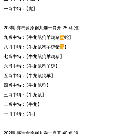
一肖中特 :【虎】
203期 賽馬會原创九选一肖开 25,马 准
九肖中特 :【牛龙鼠狗羊鸡猪
马
蛇】
八肖中特 :【牛龙鼠狗羊鸡猪
马
】
七肖中特 :【牛龙鼠狗羊鸡猪】
六肖中特 :【牛龙鼠狗羊鸡】
五肖中特 :【牛龙鼠狗羊】
四肖中特 :【牛龙鼠狗】
三肖中特 :【牛龙鼠】
二肖中特 :【牛龙】
一肖中特 :【牛】
202期 賽馬會原创九选一肖开 40,兔 准