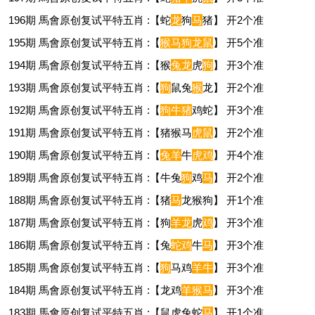
196期 馬會原创复试平特五肖 :【蛇
龙
狗
马
猪】 开2个准
195期 馬會原创复试平特五肖 :【
猴
马
狗
龙
鼠
】 开5个准
194期 馬會原创复试平特五肖 :【猴
兔
龙
虎
狗
】 开3个准
193期 馬會原创复试平特五肖 :【
狗
鼠兔
猴
龙】 开2个准
192期 馬會原创复试平特五肖 :【
狗
牛
猪
鸡蛇】 开3个准
191期 馬會原创复试平特五肖 :【猪猴马
虎
鼠
】 开2个准
190期 馬會原创复试平特五肖 :【
兔
羊
牛
虎
鸡
】 开4个准
189期 馬會原创复试平特五肖 :【牛兔
狗
鸡
马
】 开2个准
188期 馬會原创复试平特五肖 :【猪
马
龙猴狗】 开1个准
187期 馬會原创复试平特五肖 :【狗
羊
龙
虎
鸡
】 开3个准
186期 馬會原创复试平特五肖 :【兔
蛇
鸡
牛
马
】 开3个准
185期 馬會原创复试平特五肖 :【
狗
马鸡
羊
牛
】 开3个准
184期 馬會原创复试平特五肖 :【龙鸡
羊
猴
马
】 开3个准
183期 馬會原创复试平特五肖 :【鼠虎兔蛇
马
】 开1个准