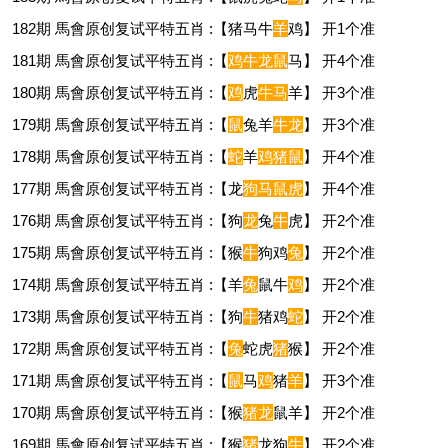
182期 馬會原创复试平特五肖 :【猪马牛
羊
鸡】 开1个准
181期 馬會原创复试平特五肖 :【
鸡
牛
龙
鼠
马】 开4个准
180期 馬會原创复试平特五肖 :【
鸡
虎
牛
马
羊】 开3个准
179期 馬會原创复试平特五肖 :【
鼠
兔羊
牛
龙
】 开3个准
178期 馬會原创复试平特五肖 :【
蛇
羊
鸡
猪
鼠
】 开4个准
177期 馬會原创复试平特五肖 :【龙
狗
马
鼠
虎
】 开4个准
176期 馬會原创复试平特五肖 :【狗
龙
兔
牛
虎】 开2个准
175期 馬會原创复试平特五肖 :【猴
牛
狗鸡
兔
】 开2个准
174期 馬會原创复试平特五肖 :【羊
兔
鼠牛
鸡
】 开2个准
173期 馬會原创复试平特五肖 :【狗
牛
猪鸡
蛇
】 开2个准
172期 馬會原创复试平特五肖 :【
兔
蛇虎
猪
猴】 开2个准
171期 馬會原创复试平特五肖 :【
鼠
马
鸡
猪
羊
】 开3个准
170期 馬會原创复试平特五肖 :【猴
猪
龙
鼠羊】 开2个准
169期 馬會原创复试平特五肖 :【猴
猪
龙狗
牛
】 开2个准