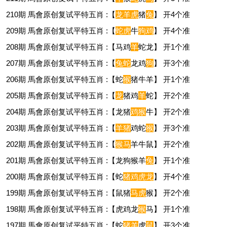
210期 馬會原创复试平特五肖 :【
龙
羊
虎
猪
兔
】 开4个准
209期 馬會原创复试平特五肖 :【
蛇
虎
牛
狗
鸡
】 开4个准
208期 馬會原创复试平特五肖 :【马鸡
羊
蛇龙】 开1个准
207期 馬會原创复试平特五肖 :【
兔
蛇
龙鸡
狗
】 开3个准
206期 馬會原创复试平特五肖 :【蛇
猴
猪牛羊】 开1个准
205期 馬會原创复试平特五肖 :【
龙
猪鸡
羊
蛇】 开2个准
204期 馬會原创复试平特五肖 :【龙猪
鸡
猴
牛】 开2个准
203期 馬會原创复试平特五肖 :【
羊
猪
鸡蛇
猴
】 开3个准
202期 馬會原创复试平特五肖 :【
猴
马
羊牛鼠】 开2个准
201期 馬會原创复试平特五肖 :【龙狗猴羊
兔
】 开1个准
200期 馬會原创复试平特五肖 :【蛇
猪
鸡
虎
龙
】 开4个准
199期 馬會原创复试平特五肖 :【鼠猪
马
虎
猴】 开2个准
198期 馬會原创复试平特五肖 :【虎鸡龙
猴
马】 开1个准
197期 馬會原创复试平特五肖 :【蛇
猪
羊
虎
鼠
】 开3个准