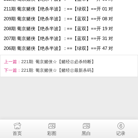
211期 葡京赌侠【绝杀半波】 : ==【绿双】==开 01 对
209期 葡京赌侠【绝杀半波】 : ==【蓝双】==开 08 对
208期 葡京赌侠【绝杀半波】 : ==【蓝双】==开 19 对
207期 葡京赌侠【绝杀半波】 : ==【蓝双】==开 31 对
206期 葡京赌侠【绝杀半波】 : ==【绿双】==开 47 对
上一篇：
221期: 葡京赌侠☆【赌经㊣必杀特断】
下一篇：
221期: 葡京赌侠☆【赌经㊣最新杀码】
首页
彩图
黑白
记录