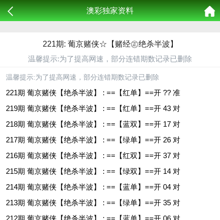
澳彩独家资料
221期: 葡京赌侠☆【赌经㊣绝杀半波】
温馨提示:为了提高网速，部分连错期数记录已删除
温馨提示:为了提高网速，部分连错期数记录已删除
221期 葡京赌侠【绝杀半波】 : ==【红单】==开 ?? 准
219期 葡京赌侠【绝杀半波】 : ==【红单】==开 43 对
218期 葡京赌侠【绝杀半波】 : ==【蓝双】==开 17 对
217期 葡京赌侠【绝杀半波】 : ==【绿单】==开 26 对
216期 葡京赌侠【绝杀半波】 : ==【红双】==开 37 对
215期 葡京赌侠【绝杀半波】 : ==【绿双】==开 14 对
214期 葡京赌侠【绝杀半波】 : ==【蓝单】==开 04 对
213期 葡京赌侠【绝杀半波】 : ==【绿单】==开 35 对
212期 葡京赌侠【绝杀半波】 : ==【蓝单】==开 06 对