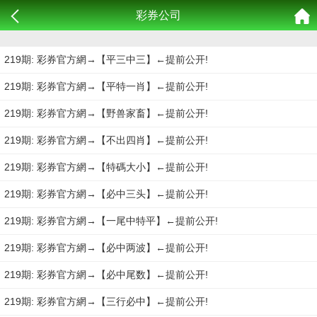
彩券公司
219期: 彩券官方網→【平三中三】←提前公开!
219期: 彩券官方網→【平特一肖】←提前公开!
219期: 彩券官方網→【野兽家畜】←提前公开!
219期: 彩券官方網→【不出四肖】←提前公开!
219期: 彩券官方網→【特碼大小】←提前公开!
219期: 彩券官方網→【必中三头】←提前公开!
219期: 彩券官方網→【一尾中特平】←提前公开!
219期: 彩券官方網→【必中两波】←提前公开!
219期: 彩券官方網→【必中尾数】←提前公开!
219期: 彩券官方網→【三行必中】←提前公开!