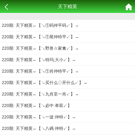
天下精英
220期: 天下精英←【↘①码仲平码↙】→
220期: 天下精英←【↘①尾仲特平↙】→
220期: 天下精英←【↘野兽☆家禽↙】→
220期: 天下精英←【↘特玛;大小↙】→
220期: 天下精英←【↘①肖仲特平↙】→
220期: 天下精英←【↘买什么◇开什么↙】→
220期: 天下精英←【↘九肖至一肖↙】→
220期: 天下精英←【↘必中:单双↙】
220期: 天下精英←【↘一波:仲特↙】→
220期: 天下精英←【↘八碼:仲特↙】→