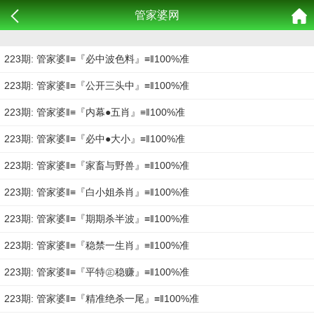
管家婆网
223期: 管家婆‖≡『必中波色料』≡‖100%准
223期: 管家婆‖≡『公开三头中』≡‖100%准
223期: 管家婆‖≡『内幕●五肖』≡‖100%准
223期: 管家婆‖≡『必中●大小』≡‖100%准
223期: 管家婆‖≡『家畜与野兽』≡‖100%准
223期: 管家婆‖≡『白小姐杀肖』≡‖100%准
223期: 管家婆‖≡『期期杀半波』≡‖100%准
223期: 管家婆‖≡『稳禁一生肖』≡‖100%准
223期: 管家婆‖≡『平特㊣稳赚』≡‖100%准
223期: 管家婆‖≡『精准绝杀一尾』≡‖100%准