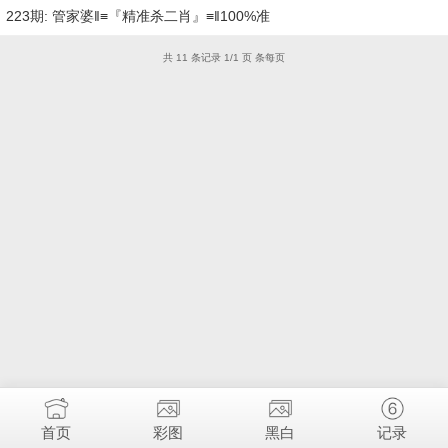
223期: 管家婆‖≡『精准杀二肖』≡‖100%准
共 11 条记录 1/1 页 条每页
首页
彩图
黑白
记录