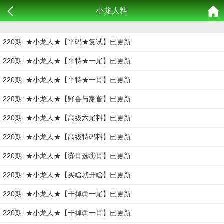
小龙人料
220期: ★小龙人★【平码★复试】已更新
220期: ★小龙人★【平特★一尾】已更新
220期: ★小龙人★【平特★一肖】已更新
220期: ★小龙人★【野兽与家畜】已更新
220期: ★小龙人★【高级六尾料】已更新
220期: ★小龙人★【高级特码料】已更新
220期: ★小龙人★【⑥肖选①肖】已更新
220期: ★小龙人★【买啥就开啥】已更新
220期: ★小龙人★【干掉㊣一尾】已更新
220期: ★小龙人★【干掉㊣一肖】已更新