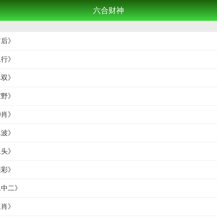
六合财神
前后》
二行》
单双》
家野》
⑧肖》
二波》
二头》
准彩》
二中二》
三肖》