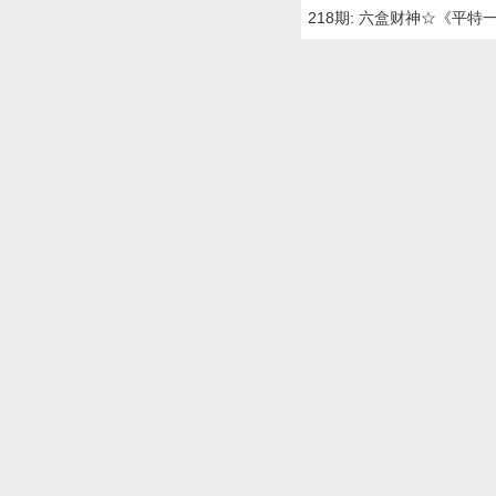
218期: 六盒财神☆《平特