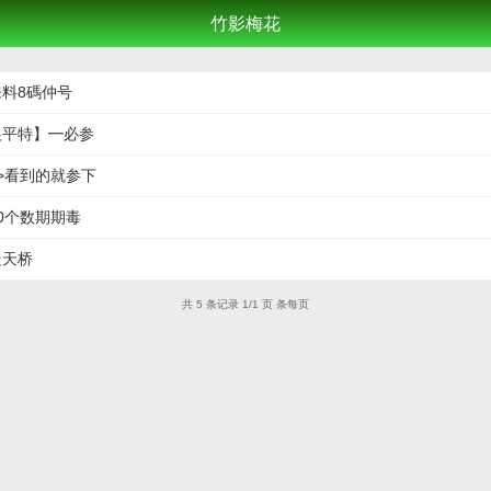
竹影梅花
来料8碼仲号
战狼平特】━必参
尾>看到的就参下
10个数期期毒
走天桥
共 5 条记录 1/1 页 条每页