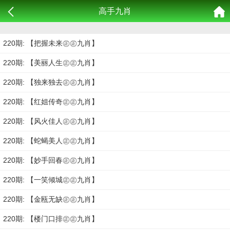
高手九肖
220期: 【把握未来㊣㊣九肖】
220期: 【美丽人生㊣㊣九肖】
220期: 【独来独去㊣㊣九肖】
220期: 【红姐传奇㊣㊣九肖】
220期: 【风火佳人㊣㊣九肖】
220期: 【蛇蝎美人㊣㊣九肖】
220期: 【妙手回春㊣㊣九肖】
220期: 【一笑倾城㊣㊣九肖】
220期: 【金瓯无缺㊣㊣九肖】
220期: 【楼门口排㊣㊣九肖】