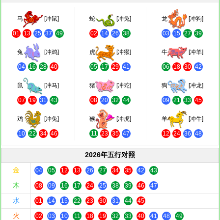
马
[冲鼠]
蛇
[冲兔]
龙
[冲狗]
01
13
25
37
49
02
14
26
38
03
15
27
39
兔
[冲鸡]
虎
[冲猴]
牛
[冲羊]
04
16
28
40
05
17
29
41
06
18
30
42
鼠
[冲马]
猪
[冲蛇]
狗
[冲龙]
07
19
31
43
08
20
32
44
09
21
33
45
鸡
[冲兔]
猴
[冲虎]
羊
[冲牛]
10
22
34
46
11
23
35
47
12
24
36
48
2026年五行对照
金
04
05
12
13
26
27
34
35
42
43
木
08
09
16
17
24
25
38
39
46
47
水
01
14
15
22
23
30
31
44
45
火
02
03
10
11
18
19
32
33
40
41
48
49