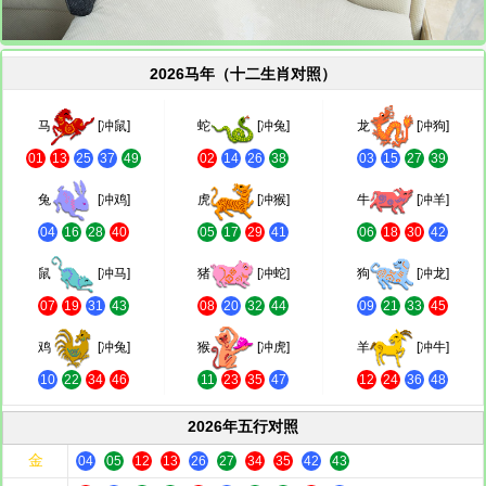
2026马年（十二生肖对照）
马
[冲鼠]
蛇
[冲兔]
龙
[冲狗]
01
13
25
37
49
02
14
26
38
03
15
27
39
兔
[冲鸡]
虎
[冲猴]
牛
[冲羊]
04
16
28
40
05
17
29
41
06
18
30
42
鼠
[冲马]
猪
[冲蛇]
狗
[冲龙]
07
19
31
43
08
20
32
44
09
21
33
45
鸡
[冲兔]
猴
[冲虎]
羊
[冲牛]
10
22
34
46
11
23
35
47
12
24
36
48
2026年五行对照
金
04
05
12
13
26
27
34
35
42
43