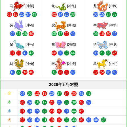
马
[冲鼠]
蛇
[冲兔]
龙
[冲狗]
01
13
25
37
49
02
14
26
38
03
15
27
39
兔
[冲鸡]
虎
[冲猴]
牛
[冲羊]
04
16
28
40
05
17
29
41
06
18
30
42
鼠
[冲马]
猪
[冲蛇]
狗
[冲龙]
07
19
31
43
08
20
32
44
09
21
33
45
鸡
[冲兔]
猴
[冲虎]
羊
[冲牛]
10
22
34
46
11
23
35
47
12
24
36
48
2026年五行对照
金
04
05
12
13
26
27
34
35
42
43
木
08
09
16
17
24
25
38
39
46
47
水
01
14
15
22
23
30
31
44
45
火
02
03
10
11
18
19
32
33
40
41
48
49