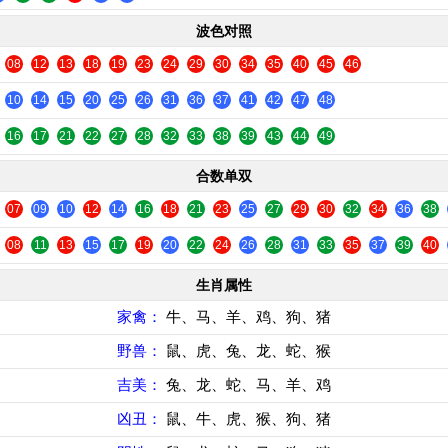
波色对照
08
12
13
18
19
23
24
29
30
34
35
40
45
46
10
14
15
20
25
26
31
36
37
41
42
47
48
16
17
21
22
27
28
32
33
38
39
43
44
49
合数单双
07
09
10
12
14
16
18
21
23
25
27
29
30
32
34
36
38
08
11
13
15
17
19
20
22
24
26
28
31
33
35
37
39
40
生肖属性
家禽：
牛、马、羊、鸡、狗、猪
野兽：
鼠、虎、兔、龙、蛇、猴
吉美：
兔、龙、蛇、马、羊、鸡
凶丑：
鼠、牛、虎、猴、狗、猪