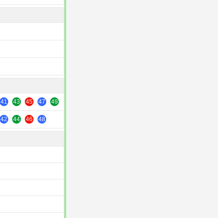
41
43
45
47
49
42
44
46
48