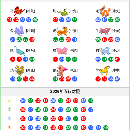
马
[冲鼠]
蛇
[冲兔]
龙
[冲狗]
01
13
25
37
49
02
14
26
38
03
15
27
39
兔
[冲鸡]
虎
[冲猴]
牛
[冲羊]
04
16
28
40
05
17
29
41
06
18
30
42
鼠
[冲马]
猪
[冲蛇]
狗
[冲龙]
07
19
31
43
08
20
32
44
09
21
33
45
鸡
[冲兔]
猴
[冲虎]
羊
[冲牛]
10
22
34
46
11
23
35
47
12
24
36
48
2026年五行对照
金
04
05
12
13
26
27
34
35
42
43
木
08
09
16
17
24
25
38
39
46
47
水
01
14
15
22
23
30
31
44
45
火
02
03
10
11
18
19
32
33
40
41
48
49