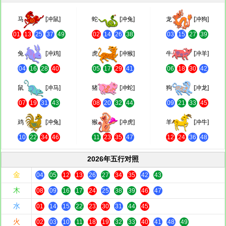
马
[冲鼠]
蛇
[冲兔]
龙
[冲狗]
01
13
25
37
49
02
14
26
38
03
15
27
39
兔
[冲鸡]
虎
[冲猴]
牛
[冲羊]
04
16
28
40
05
17
29
41
06
18
30
42
鼠
[冲马]
猪
[冲蛇]
狗
[冲龙]
07
19
31
43
08
20
32
44
09
21
33
45
鸡
[冲兔]
猴
[冲虎]
羊
[冲牛]
10
22
34
46
11
23
35
47
12
24
36
48
2026年五行对照
金
04
05
12
13
26
27
34
35
42
43
木
08
09
16
17
24
25
38
39
46
47
水
01
14
15
22
23
30
31
44
45
火
02
03
10
11
18
19
32
33
40
41
48
49