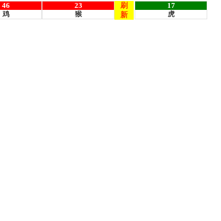
46
23
刷
17
鸡
猴
虎
新