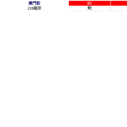
02
澳門彩
蛇
218
期开