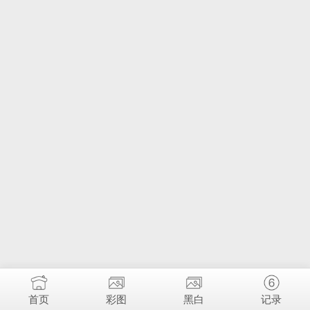
首页
彩图
黑白
记录