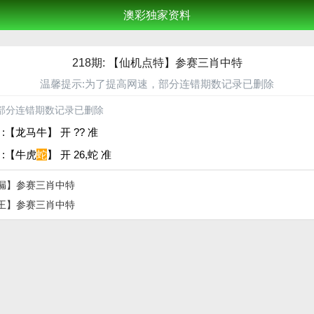
澳彩独家资料
218期: 【仙机点特】参赛三肖中特
温馨提示:为了提高网速，部分连错期数记录已删除
部分连错期数记录已删除
:【龙马牛】 开 ?? 准
 :【牛虎
蛇
】 开 26,蛇 准
透漏】参赛三肖中特
大王】参赛三肖中特