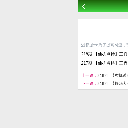
温馨提示:为了提高网速，
218期 【仙机点特】三肖 
217期 【仙机点特】三肖
上一篇：
218期: 【玄机
下一篇：
218期: 【特码