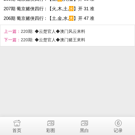
207期 葡京赌侠四行 : 【火,木,土,
水
】开 31 准
206期 葡京赌侠四行 : 【土,金,水,
木
】开 47 准
上一篇：
220期: ◆云楚官人◆澳门风云来料
下一篇：
220期: ◆云楚官人◆澳门赌王來料
首页
彩图
黑白
记录