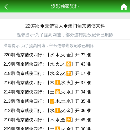
澳彩独家资料
220期: ◆云楚官人◆澳门葡京赌侠来料
温馨提示:为了提高网速，部分连错期数记录已删除
温馨提示:为了提高网速，部分连错期数记录已删除
220期 葡京赌侠四行 : 【水,木,火,金】开 ?? 准
219期 葡京赌侠四行 : 【水,火,木,
金
】开 43 准
218期 葡京赌侠四行 : 【水,金,火,
木
】开 17 准
216期 葡京赌侠四行 : 【木,
土
,水,火】开 37 准
214期 葡京赌侠四行 : 【土,
金
,火,水】开 04 准
213期 葡京赌侠四行 : 【
金
,木,土,水】开 35 准
212期 葡京赌侠四行 : 【水,
土
,火,金】开 06 准
210期 葡京赌侠四行 : 【木,水,金,
火
】开 49 准
209期 葡京赌侠四行 : 【土,
木
,火,金】开 08 准