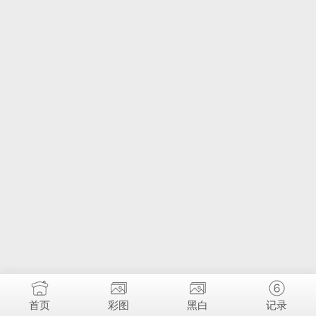
首页
彩图
黑白
记录