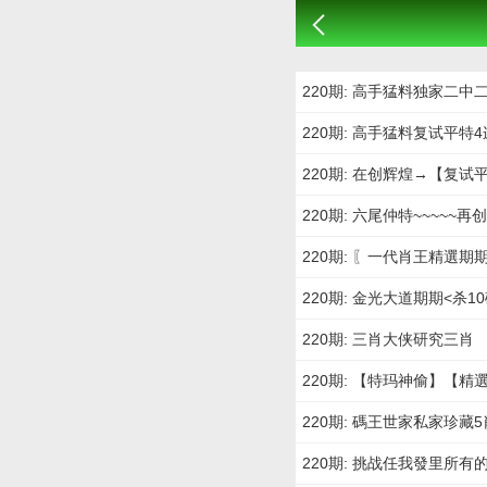
220期: 高手猛料独家二中
220期: 高手猛料复试平特
220期: 在创辉煌→【复试
220期: 六尾仲特~~~~~再
220期: 〖一代肖王精選期
220期: 金光大道期期<杀10
220期: 三肖大侠研究三肖
220期: 【特玛神偷】【精
220期: 碼王世家私家珍藏
220期: 挑战任我發里所有