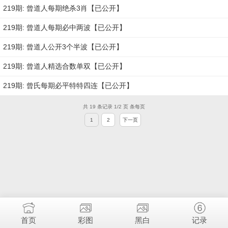
219期: 曾道人每期绝杀3肖【已公开】
219期: 曾道人每期必中两波【已公开】
219期: 曾道人公开3个半波【已公开】
219期: 曾道人精选合数单双【已公开】
219期: 曾氏每期必平特特四连【已公开】
共 19 条记录 1/2 页 条每页
1
2
下一页
首页
彩图
黑白
记录