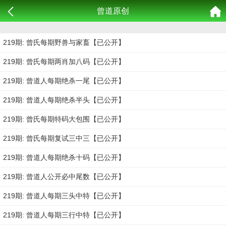
曾道原创
219期: 曾氏每期野兽与家畜【已公开】
219期: 曾氏每期两肖加八码【已公开】
219期: 曾道人每期绝杀一尾【已公开】
219期: 曾道人每期绝杀半头【已公开】
219期: 曾氏每期特码大包围【已公开】
219期: 曾氏每期复试三中三【已公开】
219期: 曾道人每期绝杀十码【已公开】
219期: 曾道人公开必中尾数【已公开】
219期: 曾道人每期三头中特【已公开】
219期: 曾道人每期三行中特【已公开】