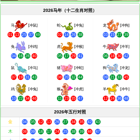
2026马年（十二生肖对照）
马
[冲鼠]
蛇
[冲兔]
龙
[冲狗]
01
13
25
37
49
02
14
26
38
03
15
27
39
兔
[冲鸡]
虎
[冲猴]
牛
[冲羊]
04
16
28
40
05
17
29
41
06
18
30
42
鼠
[冲马]
猪
[冲蛇]
狗
[冲龙]
07
19
31
43
08
20
32
44
09
21
33
45
鸡
[冲兔]
猴
[冲虎]
羊
[冲牛]
10
22
34
46
11
23
35
47
12
24
36
48
2026年五行对照
金
04
05
12
13
26
27
34
35
42
43
木
08
09
16
17
24
25
38
39
46
47