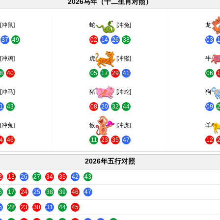
2026马年（十二生肖对照）
[冲鼠]
蛇
[冲兔]
龙
37
49
02
14
26
38
03
[冲鸡]
虎
[冲猴]
牛
8
40
05
17
29
41
06
[冲马]
猪
[冲蛇]
狗
1
43
08
20
32
44
09
[冲兔]
猴
[冲虎]
羊
4
46
11
23
35
47
12
2026年五行对照
2
13
26
27
34
35
42
43
6
17
24
25
38
39
46
47
5
22
23
30
31
44
45