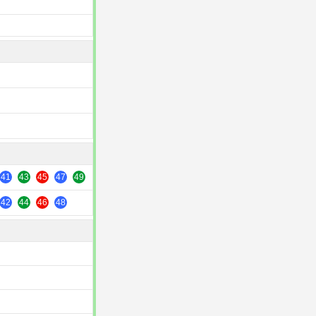
41
43
45
47
49
42
44
46
48