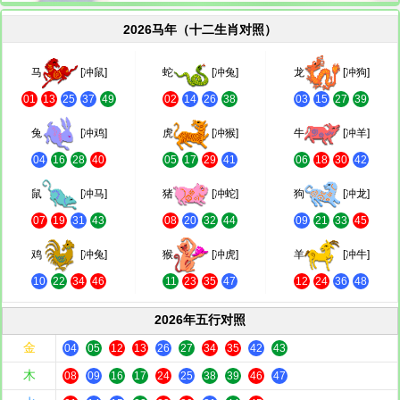
2026马年（十二生肖对照）
马
[冲鼠]
蛇
[冲兔]
龙
[冲狗]
01
13
25
37
49
02
14
26
38
03
15
27
39
兔
[冲鸡]
虎
[冲猴]
牛
[冲羊]
04
16
28
40
05
17
29
41
06
18
30
42
鼠
[冲马]
猪
[冲蛇]
狗
[冲龙]
07
19
31
43
08
20
32
44
09
21
33
45
鸡
[冲兔]
猴
[冲虎]
羊
[冲牛]
10
22
34
46
11
23
35
47
12
24
36
48
2026年五行对照
金
04
05
12
13
26
27
34
35
42
43
木
08
09
16
17
24
25
38
39
46
47