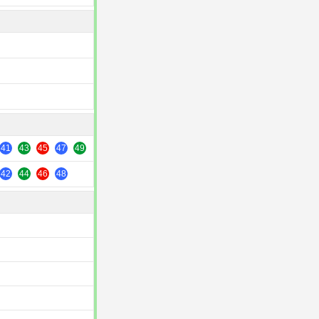
41
43
45
47
49
42
44
46
48