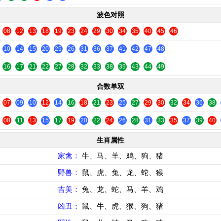
波色对照
08
12
13
18
19
23
24
29
30
34
35
40
45
46
10
14
15
20
25
26
31
36
37
41
42
47
48
16
17
21
22
27
28
32
33
38
39
43
44
49
合数单双
07
09
10
12
14
16
18
21
23
25
27
29
30
32
34
36
38
08
11
13
15
17
19
20
22
24
26
28
31
33
35
37
39
40
生肖属性
家禽：
牛、马、羊、鸡、狗、猪
野兽：
鼠、虎、兔、龙、蛇、猴
吉美：
兔、龙、蛇、马、羊、鸡
凶丑：
鼠、牛、虎、猴、狗、猪