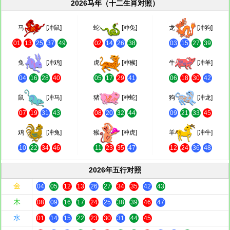
2026马年（十二生肖对照）
马
[冲鼠]
蛇
[冲兔]
龙
[冲狗]
01
13
25
37
49
02
14
26
38
03
15
27
39
兔
[冲鸡]
虎
[冲猴]
牛
[冲羊]
04
16
28
40
05
17
29
41
06
18
30
42
鼠
[冲马]
猪
[冲蛇]
狗
[冲龙]
07
19
31
43
08
20
32
44
09
21
33
45
鸡
[冲兔]
猴
[冲虎]
羊
[冲牛]
10
22
34
46
11
23
35
47
12
24
36
48
2026年五行对照
金
04
05
12
13
26
27
34
35
42
43
木
08
09
16
17
24
25
38
39
46
47
水
01
14
15
22
23
30
31
44
45