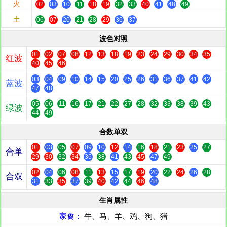
火
02
03
10
11
18
19
32
33
40
41
48
49
土
06
07
20
21
28
29
36
37
波色对照
01
02
07
08
12
13
18
19
23
24
29
30
34
35
红波
40
45
46
03
04
09
10
14
15
20
25
26
31
36
37
41
42
蓝波
47
48
05
06
11
16
17
21
22
27
28
32
33
38
39
43
绿波
44
49
合数单双
01
03
05
07
09
10
12
14
16
18
21
23
25
27
合单
29
30
32
34
36
38
41
43
45
47
49
02
04
06
08
11
13
15
17
19
20
22
24
26
28
合双
31
33
35
37
39
40
42
44
46
48
生肖属性
家禽：
牛、马、羊、鸡、狗、猪