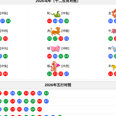
2026马年（十二生肖对照）
[冲鼠]
蛇
[冲兔]
龙
37
49
02
14
26
38
03
[冲鸡]
虎
[冲猴]
牛
8
40
05
17
29
41
06
[冲马]
猪
[冲蛇]
狗
1
43
08
20
32
44
09
[冲兔]
猴
[冲虎]
羊
4
46
11
23
35
47
12
2026年五行对照
2
13
26
27
34
35
42
43
6
17
24
25
38
39
46
47
5
22
23
30
31
44
45