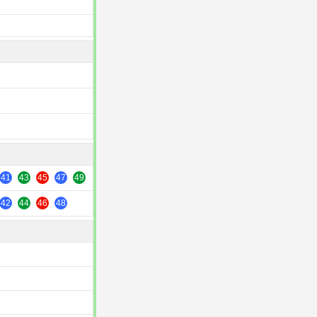
41
43
45
47
49
42
44
46
48