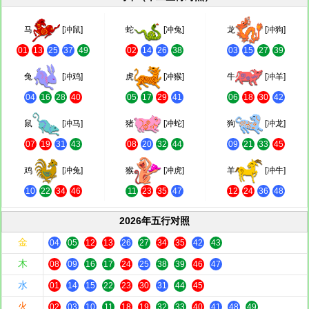
马
[冲鼠]
蛇
[冲兔]
龙
[冲狗]
01
13
25
37
49
02
14
26
38
03
15
27
39
兔
[冲鸡]
虎
[冲猴]
牛
[冲羊]
04
16
28
40
05
17
29
41
06
18
30
42
鼠
[冲马]
猪
[冲蛇]
狗
[冲龙]
07
19
31
43
08
20
32
44
09
21
33
45
鸡
[冲兔]
猴
[冲虎]
羊
[冲牛]
10
22
34
46
11
23
35
47
12
24
36
48
2026年五行对照
金
04
05
12
13
26
27
34
35
42
43
木
08
09
16
17
24
25
38
39
46
47
水
01
14
15
22
23
30
31
44
45
火
02
03
10
11
18
19
32
33
40
41
48
49