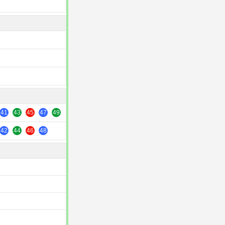
41
43
45
47
49
42
44
46
48