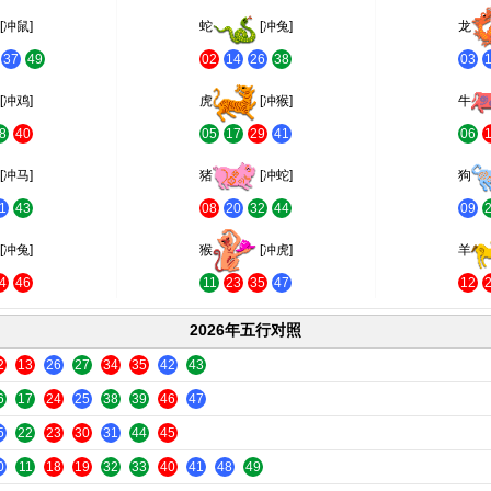
[冲鼠]
蛇
[冲兔]
龙
37
49
02
14
26
38
03
[冲鸡]
虎
[冲猴]
牛
8
40
05
17
29
41
06
[冲马]
猪
[冲蛇]
狗
1
43
08
20
32
44
09
[冲兔]
猴
[冲虎]
羊
4
46
11
23
35
47
12
2026年五行对照
2
13
26
27
34
35
42
43
6
17
24
25
38
39
46
47
5
22
23
30
31
44
45
0
11
18
19
32
33
40
41
48
49