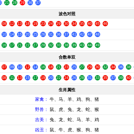
0
21
28
29
36
37
波色对照
08
12
13
18
19
23
24
29
30
34
35
40
45
46
10
14
15
20
25
26
31
36
37
41
42
47
48
16
17
21
22
27
28
32
33
38
39
43
44
49
合数单双
07
09
10
12
14
16
18
21
23
25
27
29
30
32
34
36
38
08
11
13
15
17
19
20
22
24
26
28
31
33
35
37
39
40
生肖属性
家禽：
牛、马、羊、鸡、狗、猪
野兽：
鼠、虎、兔、龙、蛇、猴
吉美：
兔、龙、蛇、马、羊、鸡
凶丑：
鼠、牛、虎、猴、狗、猪